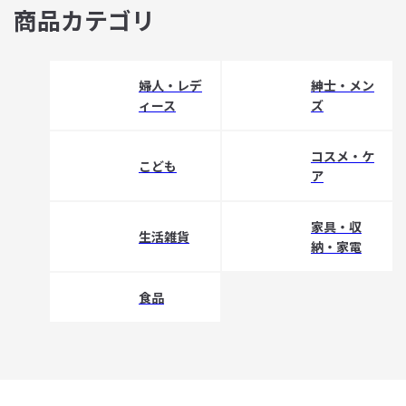
商品カテゴリ
婦人・レデ
紳士・メン
ィース
ズ
コスメ・ケ
こども
ア
家具・収
生活雑貨
納・家電
食品