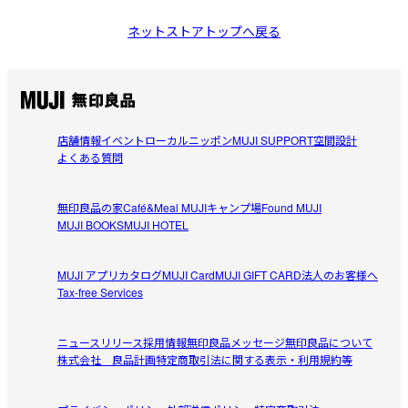
ネットストアトップへ戻る
店舗情報
イベント
ローカルニッポン
MUJI SUPPORT
空間設計
よくある質問
無印良品の家
Café&Meal MUJI
キャンプ場
Found MUJI
MUJI BOOKS
MUJI HOTEL
MUJI アプリ
カタログ
MUJI Card
MUJI GIFT CARD
法人のお客様へ
Tax-free Services
ニュースリリース
採用情報
無印良品メッセージ
無印良品について
株式会社 良品計画
特定商取引法に関する表示・利用規約等