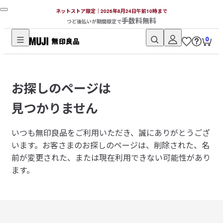
ネットストア限定｜2026年8月24日午前10時まで
手数料無料
つど後払いが期間限定で
0
無
印
良
お探しのページは
品
ネ
見つかりません
ッ
ト
いつも無印良品をご利用いただき、誠にありがとうござ
ス
います。
お客さまのお探しのページは、削除された、名
ト
前が変更された、または現在利用できない可能性があり
ア
ます。