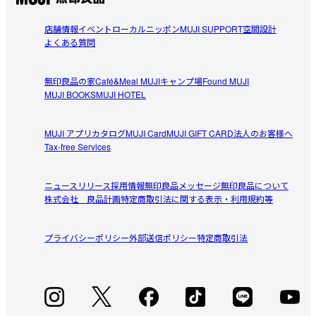
店舗情報
イベント
ローカルニッポン
MUJI SUPPORT
空間設計
よくある質問
無印良品の家
Café&Meal MUJI
キャンプ場
Found MUJI
MUJI BOOKS
MUJI HOTEL
MUJI アプリ
カタログ
MUJI Card
MUJI GIFT CARD
法人のお客様へ
Tax-free Services
ニュースリリース
採用情報
無印良品メッセージ
無印良品について
株式会社 良品計画
特定商取引法に関する表示・利用規約等
プライバシーポリシー
外部送信ポリシー
特定商取引法