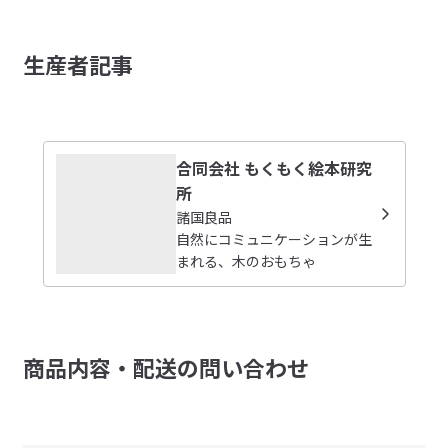
商品の使い方やレビューの投稿をお待ちしております。
■販売期間：常時販売

　※クレジットカードのみご使用いただけます。（代引き、その
レビューを投稿する
生産者記事
他不可）

■配送期間：お届けまでお時間いただく場合がございます。お急
ぎの場合はお問い合わせください。

閉じる
合同会社 もくもく絵本研究
受取手段
店舗受け取り不可・コンビニ受け取り不可
所
諸国良品
自然にコミュニケーションが生
まれる、木のおもちゃ
商品内容・配送の問い合わせ