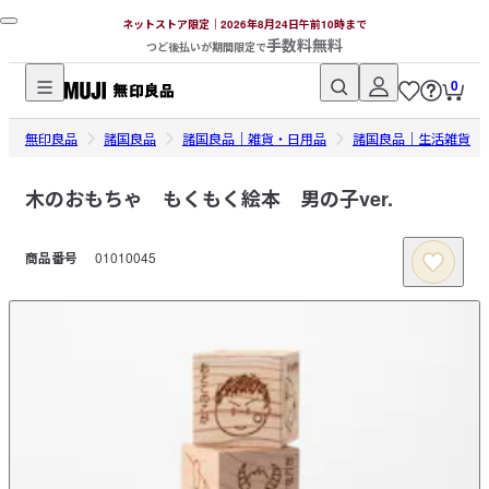
ネットストア限定｜2026年8月24日午前10時まで
手数料無料
つど後払いが期間限定で
0
無
無印良品
印
諸国良品
諸国良品｜雑貨・日用品
諸国良品｜生活雑貨
良
品
木のおもちゃ もくもく絵本 男の子ver.
ネ
ッ
商品番号
01010045
ト
ス
ト
ア