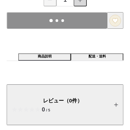
商品説明
配送・送料
「だれが・どこで・なにを・どうした」の４つのキュー
ブを組み合わせて物語をつくる木のおもちゃです。手の
中でコロコロまわしていくうちに、不思議な物語が誕生
レビュー（0件）
します。ストーリーは1296通り。「民話の里・遠野らし
0
いおもちゃは作れないか」と地元の母親ら4人がアイデ
/
5
アを形にしたおもちゃは、地元の木の手触りや香りとと
もに、遠野の風土を未来に伝承しています。