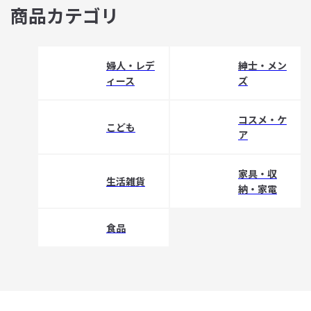
商品カテゴリ
婦人・レデ
紳士・メン
ィース
ズ
コスメ・ケ
こども
ア
家具・収
生活雑貨
納・家電
食品