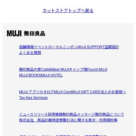
ネットストアトップへ戻る
店舗情報
イベント
ローカルニッポン
MUJI SUPPORT
空間設計
よくある質問
無印良品の家
Café&Meal MUJI
キャンプ場
Found MUJI
MUJI BOOKS
MUJI HOTEL
MUJI アプリ
カタログ
MUJI Card
MUJI GIFT CARD
法人のお客様へ
Tax-free Services
ニュースリリース
採用情報
無印良品メッセージ
無印良品について
株式会社 良品計画
特定商取引法に関する表示・利用規約等