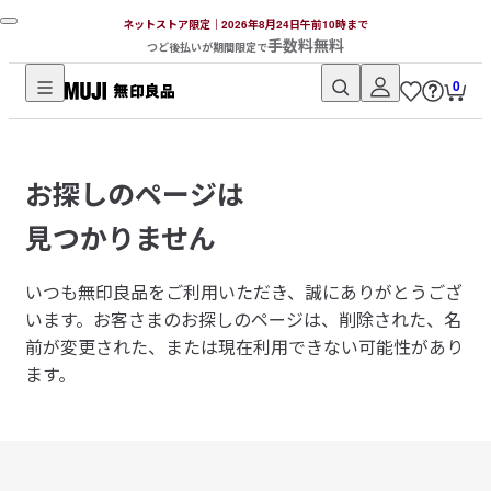
ネットストア限定｜2026年8月24日午前10時まで
手数料無料
つど後払いが期間限定で
0
無
印
良
お探しのページは
品
ネ
見つかりません
ッ
ト
いつも無印良品をご利用いただき、誠にありがとうござ
ス
います。
お客さまのお探しのページは、削除された、名
ト
前が変更された、または現在利用できない可能性があり
ア
ます。