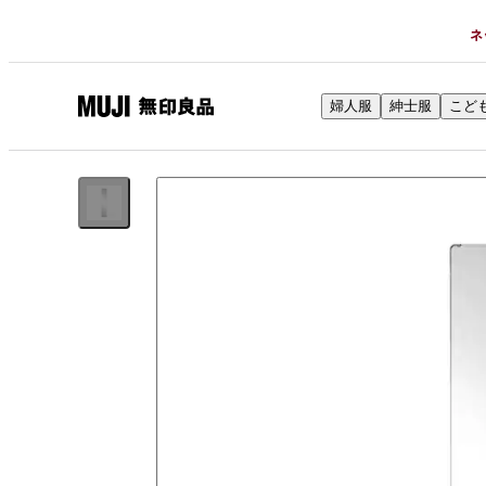
ネ
婦人服
紳士服
こど
無
印
良
品
ネ
ッ
ト
ス
ト
ア