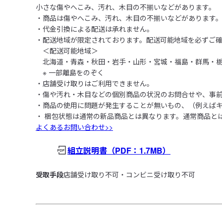
小さな傷やへこみ、汚れ、木目の不揃いなどがあります。
・商品は傷やへこみ、汚れ、木目の不揃いなどがあります
・代金引換による配送は承れません。
・配送地域が限定されております。配送可能地域を必ずご
　＜配送可能地域＞
　北海道・青森・秋田・岩手・山形・宮城・福島・群馬・
　※ 一部離島をのぞく
・店舗受け取りはご利用できません。
・傷や汚れ・木目などの個別商品の状況のお問合せや、事
・商品の使用に問題が発生することが無いもの、（例えば
・ 梱包状態は通常の新品商品とは異なります。通常商品と
よくあるお問い合わせ>>
組立説明書
（PDF：1.7MB）
受取手段
店舗受け取り不可・コンビニ受け取り不可