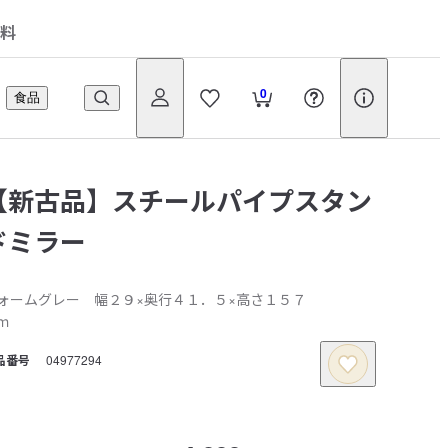
料
0
食品
【新古品】スチールパイプスタン
ドミラー
ォームグレー 幅２９×奥行４１．５×高さ１５７
ｍ
品番号
04977294