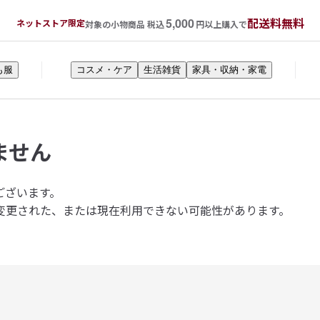
5,000
配送料無料
ネットストア限定
対象の小物商品 税込
円以上購入で
も服
コスメ・ケア
生活雑貨
家具・収納・家電
ません
ございます。
変更された、または現在利用できない可能性があります。