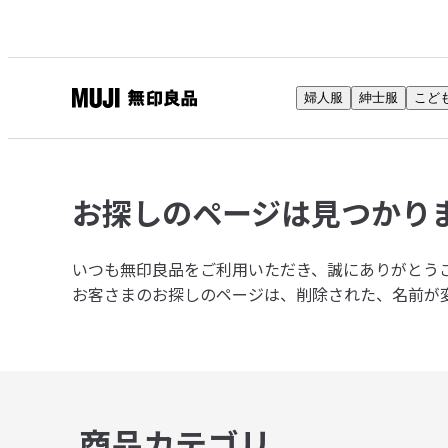
婦人服
紳士服
こど
無
印
良
品
お探しのページは
見つかり
ネ
ッ
ト
いつも無印良品をご利用いただき、誠にありがとう
ス
お客さまのお探しのページは、削除された、名前が
ト
ア
商品カテゴリ