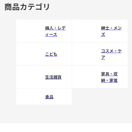
商品カテゴリ
婦人・レデ
紳士・メン
ィース
ズ
コスメ・ケ
こども
ア
家具・収
生活雑貨
納・家電
食品