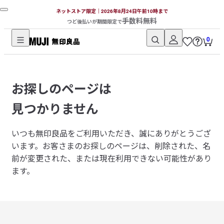
ネットストア限定｜2026年8月24日午前10時まで
手数料無料
つど後払いが期間限定で
0
無
印
良
お探しのページは
品
ネ
見つかりません
ッ
ト
いつも無印良品をご利用いただき、誠にありがとうござ
ス
います。
お客さまのお探しのページは、削除された、名
ト
前が変更された、または現在利用できない可能性があり
ア
ます。