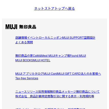
ネットストアトップへ戻る
店舗情報
イベント
ローカルニッポン
MUJI SUPPORT
空間設計
よくある質問
無印良品の家
Café&Meal MUJI
キャンプ場
Found MUJI
MUJI BOOKS
MUJI HOTEL
MUJI アプリ
カタログ
MUJI Card
MUJI GIFT CARD
法人のお客様へ
Tax-free Services
ニュースリリース
採用情報
無印良品メッセージ
無印良品について
株式会社 良品計画
特定商取引法に関する表示・利用規約等