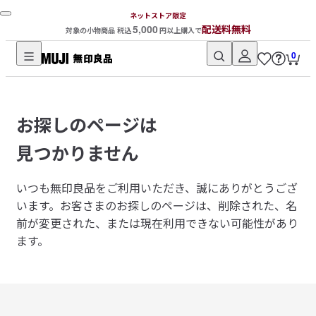
ネットストア限定
5,000
配送料無料
対象の小物商品 税込
円以上購入で
0
無
印
良
お探しのページは
品
ネ
見つかりません
ッ
ト
いつも無印良品をご利用いただき、誠にありがとうござ
ス
います。
お客さまのお探しのページは、削除された、名
ト
前が変更された、または現在利用できない可能性があり
ア
ます。