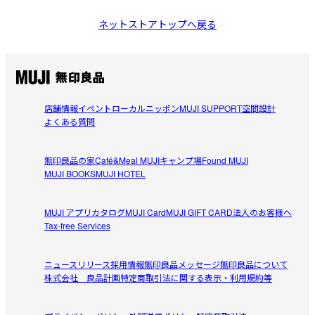
ネットストアトップへ戻る
店舗情報
イベント
ローカルニッポン
MUJI SUPPORT
空間設計
よくある質問
無印良品の家
Café&Meal MUJI
キャンプ場
Found MUJI
MUJI BOOKS
MUJI HOTEL
MUJI アプリ
カタログ
MUJI Card
MUJI GIFT CARD
法人のお客様へ
Tax-free Services
ニュースリリース
採用情報
無印良品メッセージ
無印良品について
株式会社 良品計画
特定商取引法に関する表示・利用規約等