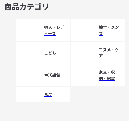
商品カテゴリ
婦人・レデ
紳士・メン
ィース
ズ
コスメ・ケ
こども
ア
家具・収
生活雑貨
納・家電
食品