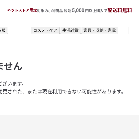
5,000
配送料無料
ネットストア限定
対象の小物商品 税込
円以上購入で
も服
コスメ・ケア
生活雑貨
家具・収納・家電
ません
ございます。
変更された、または現在利用できない可能性があります。