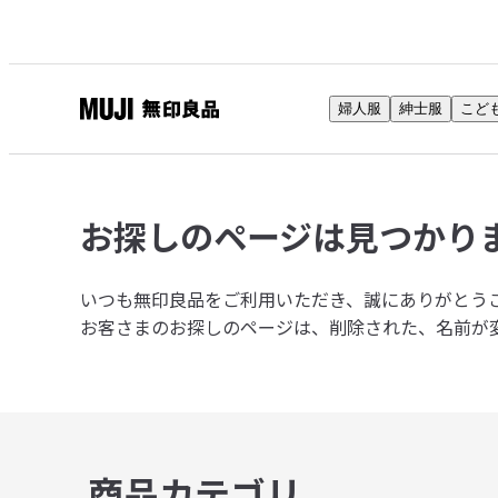
婦人服
紳士服
こど
無
印
良
品
お探しのページは
見つかり
ネ
ッ
ト
いつも無印良品をご利用いただき、誠にありがとう
ス
お客さまのお探しのページは、削除された、名前が
ト
ア
商品カテゴリ