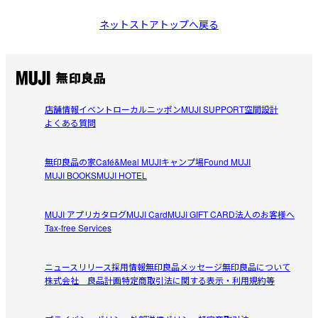
ネットストアトップへ戻る
店舗情報
イベント
ローカルニッポン
MUJI SUPPORT
空間設計
よくある質問
無印良品の家
Café&Meal MUJI
キャンプ場
Found MUJI
MUJI BOOKS
MUJI HOTEL
MUJI アプリ
カタログ
MUJI Card
MUJI GIFT CARD
法人のお客様へ
Tax-free Services
ニュースリリース
採用情報
無印良品メッセージ
無印良品について
株式会社 良品計画
特定商取引法に関する表示・利用規約等