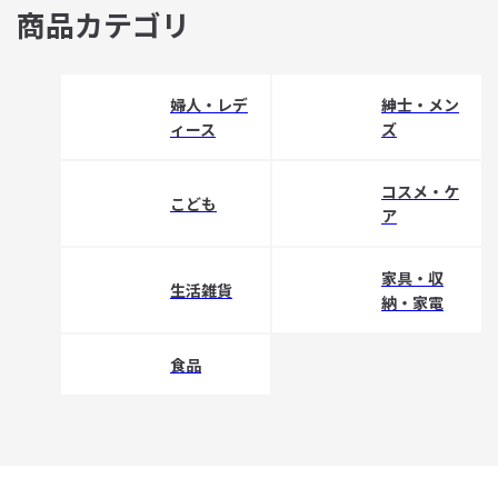
商品カテゴリ
婦人・レデ
紳士・メン
ィース
ズ
コスメ・ケ
こども
ア
家具・収
生活雑貨
納・家電
食品