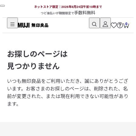
ネットストア限定｜2026年8月24日午前10時まで
手数料無料
つど後払いが期間限定で
0
無
印
良
お探しのページは
品
ネ
見つかりません
ッ
ト
いつも無印良品をご利用いただき、誠にありがとうござ
ス
います。
お客さまのお探しのページは、削除された、名
ト
前が変更された、または現在利用できない可能性があり
ア
ます。