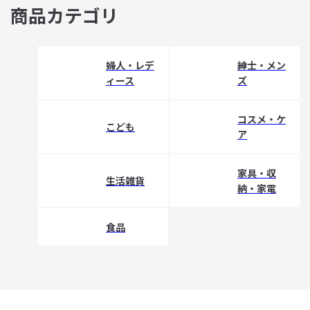
商品カテゴリ
婦人・レデ
紳士・メン
ィース
ズ
コスメ・ケ
こども
ア
家具・収
生活雑貨
納・家電
食品