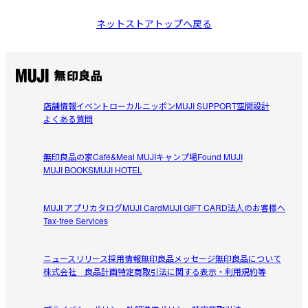
ネットストアトップへ戻る
店舗情報
イベント
ローカルニッポン
MUJI SUPPORT
空間設計
よくある質問
無印良品の家
Café&Meal MUJI
キャンプ場
Found MUJI
MUJI BOOKS
MUJI HOTEL
MUJI アプリ
カタログ
MUJI Card
MUJI GIFT CARD
法人のお客様へ
Tax-free Services
ニュースリリース
採用情報
無印良品メッセージ
無印良品について
株式会社 良品計画
特定商取引法に関する表示・利用規約等