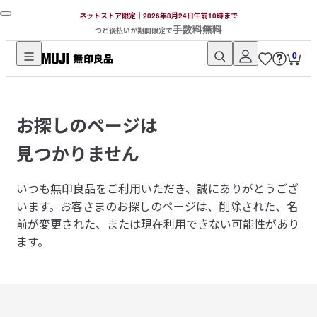
ネットストア限定｜2026年8月24日午前10時まで
手数料無料
つど後払いが期間限定で
0
無
印
良
お探しのページは
品
ネ
見つかりません
ッ
ト
いつも無印良品をご利用いただき、誠にありがとうござ
ス
います。
お客さまのお探しのページは、削除された、名
ト
前が変更された、または現在利用できない可能性があり
ア
ます。