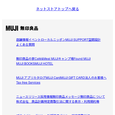
ネットストアトップへ戻る
店舗情報
イベント
ローカルニッポン
MUJI SUPPORT
空間設計
よくある質問
無印良品の家
Café&Meal MUJI
キャンプ場
Found MUJI
MUJI BOOKS
MUJI HOTEL
MUJI アプリ
カタログ
MUJI Card
MUJI GIFT CARD
法人のお客様へ
Tax-free Services
ニュースリリース
採用情報
無印良品メッセージ
無印良品について
株式会社 良品計画
特定商取引法に関する表示・利用規約等