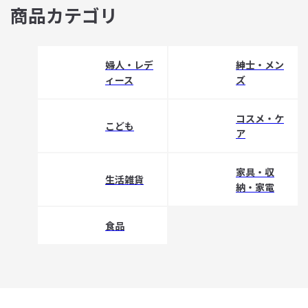
商品カテゴリ
婦人・レデ
紳士・メン
ィース
ズ
コスメ・ケ
こども
ア
家具・収
生活雑貨
納・家電
食品