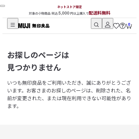
ネットストア限定
5,000
配送料無料
対象の小物商品 税込
円以上購入で
0
無
印
良
お探しのページは
品
ネ
見つかりません
ッ
ト
いつも無印良品をご利用いただき、誠にありがとうござ
ス
います。
お客さまのお探しのページは、削除された、名
ト
前が変更された、または現在利用できない可能性があり
ア
ます。