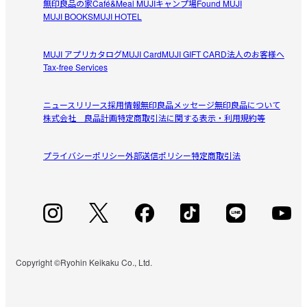
隠し味として、レモンと相性の良い魚醤を加え、魚介系の旨み
けます。
無印良品の家
Café&Meal MUJI
キャンプ場
Found MUJI
をプラスしています。

MUJI BOOKS
MUJI HOTEL
レモンの酸っぱさというよりしょっぱい
味を見直しました
サルシッチャの食感やレモンの風味、ソースの味自体は良
MUJI アプリ
カタログ
MUJI Card
MUJI GIFT CARD
法人のお客様へ
お客様からご支持いただいている「レモンの酸味」と「サルシ
参考になった（0人）
かったのですが舌に残る塩味が気になりました。味が濃か
Tax-free Services
ッチャの旨み」はそのままに、食塩や魚醤の量を見直し、より
ったです。

さっぱりとした味わいに。口当たりも軽やかでなめらかに、爽
パスタを多くしたり、ソースの量を調整したら食べやすく
やかなレモンソースに仕上げました。

ニュースリリース
採用情報
無印良品メッセージ
無印良品について
なるかなと思いました。
株式会社 良品計画
特定商取引法に関する表示・利用規約等
すべてのレビューを見る
閉じる
こちらのソースにあうおすすめパスタ
「
小麦の旨みひきたつ生パスタ　リングイネ
」

プライバシーポリシー
外部送信ポリシー
特定商取引法
「
小麦の旨み小麦の旨みひきたつ　スパゲッティ
」

※お客様のご都合による出荷後の返品・キャンセル・交換は承れ
ません。
商品表示情報(原材料・アレルギー・製造所固
有記号等)
（PDF：0.2MB）
Copyright ©Ryohin Keikaku Co., Ltd.
受取手段
店舗受け取り可・コンビニ受け取り可