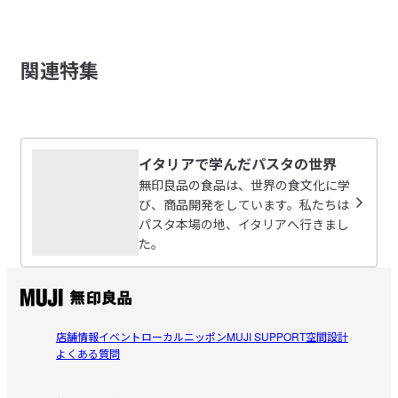
パスタソースの工場でサルシッチャも自家製造しています。ソ
レビューを投稿する
ースに合う配合でつくり、直火で炒めてソースに合わせまし
た。

関連特集
mic.
※サルシッチャとは？

2026/08/04
お肉をハーブなどと混ぜ合わせて寝かせることで、お肉に味を
浸透させた、非加熱の味付け肉やソーセージのことです。日本
夏のパスタはこれで決まり
ではソーセージの形のサルシッチャが主流ですが、イタリアで
イタリアで学んだパスタの世界
は、ほぐしてグリルしたものをパスタソースなどの料理に使っ
興味本位で買ってみましたが、予想以上においしくて気付
たり、地域によっては、生のまま食べることもあります。

無印良品の食品は、世界の食文化に学
参考になった（0人）
けば5回くらいリピートしてます！

び、商品開発をしています。私たちは
焼いたズッキーニをトッピングして食べるのが爽やかでお
本商品では、豚肉とセージ、ローズマリー、塩コショウ、にん
ミルフィーユ
パスタ本場の地、イタリアへ行きまし
すすめです。

にくを使用して作ったサルシッチャをパスタソースにしまし
2026/07/29
た。
そのままだと確かにしょっぱめかも？

た。

レモン好きな方は是非。
夏のパスタソースはこれ！
②レモン

整形外科のリハビリ帰りに無印良品によく寄ります。生パ
レモン果汁と、レモンを丸ごと粉砕したペーストを使用してい
参考になった（0人）
スタとパスタソースを買って帰り、すぐにいただくことも
店舗情報
イベント
ローカルニッポン
MUJI SUPPORT
空間設計
ます。香料ではない、レモン本来の風味を楽しめます。

よくある質問
多いです。暑くなってきたので今のお気に入りは、レモン
R
③魚醤

と豚肉のサルシッチャです。暑いパスタもさっぱりいただ
2026/07/27