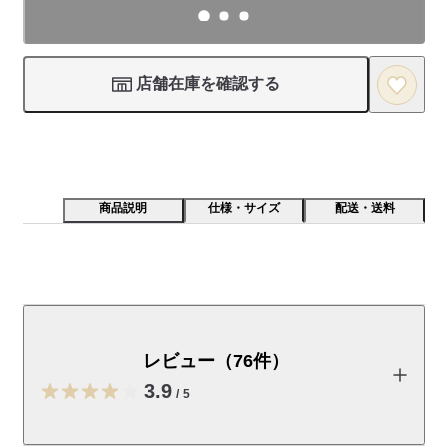
店舗在庫を確認する
商品説明
仕様・サイズ
配送・送料
レモンの爽やかな風味を生かしたパスタソースです。ハ
ーブと合わせた豚肉（サルシッチャ）を直火で炒め、バ
ターや玉ねぎのコクと合わせました。
レビュー（76件）
おいしさのわけ
3.9
/
5
①サルシッチャ(※) の旨みがきいた、爽やかな酸味のレモンソー
ス
