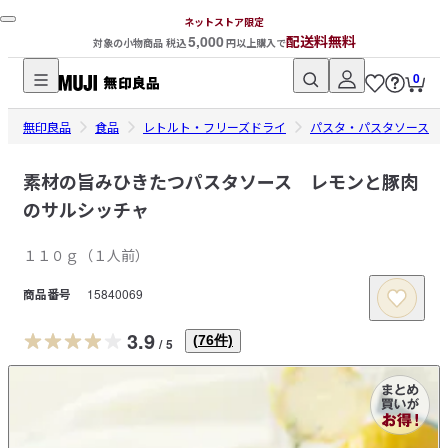
ネットストア限定
5,000
配送料無料
対象の小物商品 税込
円以上購入で
0
無
無印良品
印
食品
レトルト・フリーズドライ
パスタ・パスタソース
良
品
素材の旨みひきたつパスタソース レモンと豚肉
ネ
のサルシッチャ
ッ
ト
１１０ｇ（１人前）
ス
商品番号
15840069
ト
ア
3.9
(
76
件)
/
5