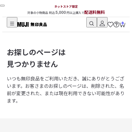
ネットストア限定
5,000
配送料無料
対象の小物商品 税込
円以上購入で
0
無
印
良
お探しのページは
品
ネ
見つかりません
ッ
ト
いつも無印良品をご利用いただき、誠にありがとうござ
ス
います。
お客さまのお探しのページは、削除された、名
ト
前が変更された、または現在利用できない可能性があり
ア
ます。