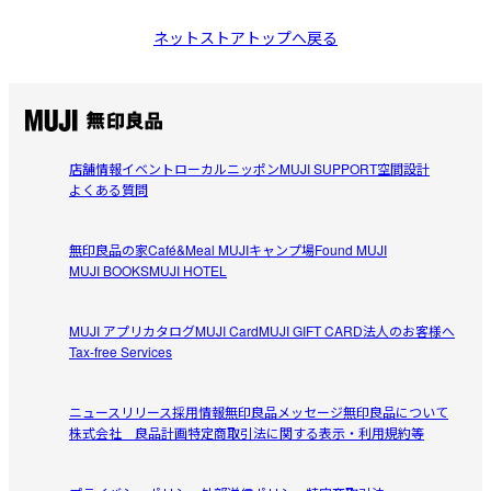
ネットストアトップへ戻る
店舗情報
イベント
ローカルニッポン
MUJI SUPPORT
空間設計
よくある質問
無印良品の家
Café&Meal MUJI
キャンプ場
Found MUJI
MUJI BOOKS
MUJI HOTEL
MUJI アプリ
カタログ
MUJI Card
MUJI GIFT CARD
法人のお客様へ
Tax-free Services
ニュースリリース
採用情報
無印良品メッセージ
無印良品について
株式会社 良品計画
特定商取引法に関する表示・利用規約等