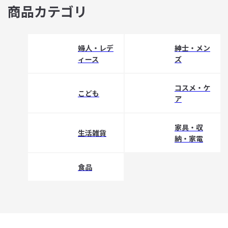
商品カテゴリ
婦人・レデ
紳士・メン
ィース
ズ
コスメ・ケ
こども
ア
家具・収
生活雑貨
納・家電
食品