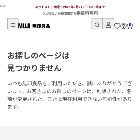
ネットストア限定｜2026年8月24日午前10時まで
手数料無料
つど後払いが期間限定で
0
無
印
良
お探しのページは
品
ネ
見つかりません
ッ
ト
いつも無印良品をご利用いただき、誠にありがとうござ
ス
います。
お客さまのお探しのページは、削除された、名
ト
前が変更された、または現在利用できない可能性があり
ア
ます。