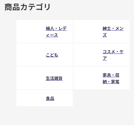
商品カテゴリ
婦人・レデ
紳士・メン
ィース
ズ
コスメ・ケ
こども
ア
家具・収
生活雑貨
納・家電
食品