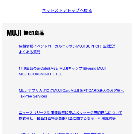
ネットストアトップへ戻る
店舗情報
イベント
ローカルニッポン
MUJI SUPPORT
空間設計
よくある質問
無印良品の家
Café&Meal MUJI
キャンプ場
Found MUJI
MUJI BOOKS
MUJI HOTEL
MUJI アプリ
カタログ
MUJI Card
MUJI GIFT CARD
法人のお客様へ
Tax-free Services
ニュースリリース
採用情報
無印良品メッセージ
無印良品について
株式会社 良品計画
特定商取引法に関する表示・利用規約等