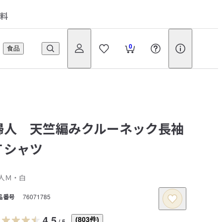
料
0
食品
婦人 天竺編みクルーネック長袖
Ｔシャツ
人Ｍ・白
品番号
76071785
4.5
(
803
件)
/
5