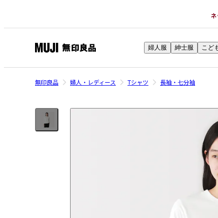
ネ
婦人服
紳士服
こど
無
印
良
無印良品
婦人・レディース
Tシャツ
長袖・七分袖
品
ネ
ッ
ト
ス
ト
ア