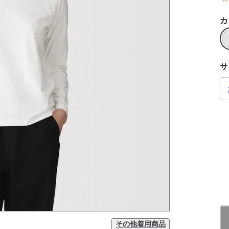
カ
サ
その他着用商品