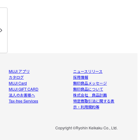
をつけ姿勢で。脱ぎ着や動くことを考えると、丁度
ワンサイズ上のが合ってるのかも？見た目はだらし
けど。これなら素直にユニ◯◯で買えば良かったか
MUJI アプリ
ニュースリリース
カタログ
採用情報
MUJI Card
無印良品メッセージ
MUJI GIFT CARD
無印良品について
法人のお客様へ
株式会社 良品計画
Tax-free Services
特定商取引法に関する表
示・利用規約等
Copyright ©Ryohin Keikaku Co., Ltd.