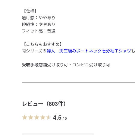
【仕様】

透け感：ややあり

伸縮性：ややあり

フィット感：普通

【こちらもおすすめ】

同シリーズの
婦人　天竺編みボートネック七分袖Ｔシャツ
受取手段
店舗受け取り可・コンビニ受け取り可
レビュー（
803
件）
4.5
/
5