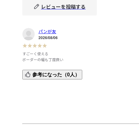
レビューを投稿する
パンが友
2026/08/06
すごーく使える

ボーダーの幅も丁度良い
スエットカーディガン黒と一緒に購入

参考になった（0人）
思ったとおりの

コーディネートができお気に入り

スエットカーディガンからボーダーのぞかせて

お気に入りに、、