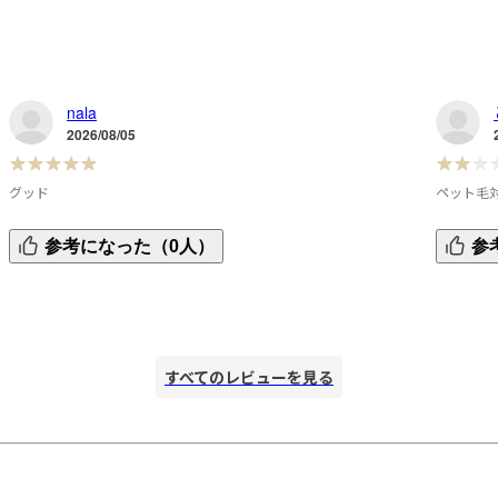
nala
2026/08/05
グッド
ペット毛
150cm50kg。半袖タイプのボーダーと白を購入し、長袖タイ
伸縮、通
参考になった（0人）
参
プも欲しくなり、先に白Sを購入。長袖タイプも変わらず良
ワは付く
かったので、ボーダーXSを購入しました。XSの方がすっきり
ます。脱
と着られて袖丈もぴったりでした。でもらお腹周りはピッタ
モデルさ
リとしない絶妙な感じが好きです。
クルーネ
ック版は
すべてのレビューを見る
なくても
40代/1
M：ピチ
どよいゆ