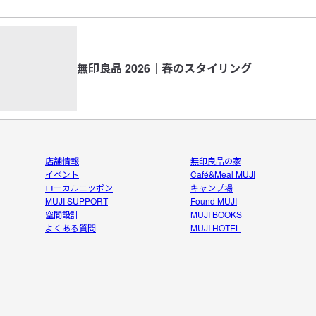
だし、気
良いより
なくなる
も。
無印良品 2026｜春のスタイリング
店舗情報
無印良品の家
イベント
Café&Meal MUJI
ローカルニッポン
キャンプ場
MUJI SUPPORT
Found MUJI
空間設計
MUJI BOOKS
よくある質問
MUJI HOTEL