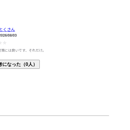
とくさん
2026/08/03
対策には良いです、それだけ。
気性に乏しいです。ポリ多め混だけどペラ過ぎてシ
考になった（0人）
し、下が透けます。乾きは早いです。薄くても蒸れ
ぎ着しづらいです。使い所が良くわかりません。

んは首細くて長い。太くて短い私には詰まり気味な
ックでした。もう少し広めが好みだった（ボートネ
長袖がないし別の問題もある）。白色は袖リブじゃ
体操着感強めでした。

55cm/47kg/肩幅あり/75C/がっしり+ぽっちゃり。

ピチにならず、ダボッともせず、首以外は普通のほ
とりで丁度良い。特に二の腕がばばあに優しい。た