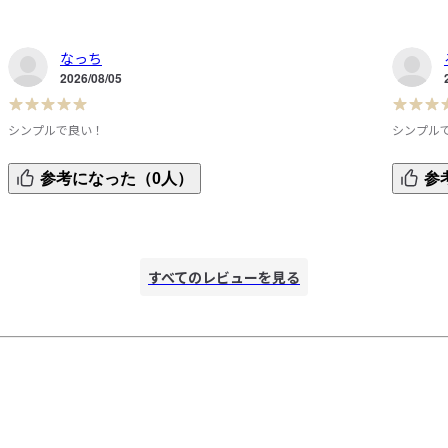
なっち
2026/08/05
シンプルで良い！
シンプル
シンプルで、何に合わせても良い！

生地がや
参考になった（0人）
参
っ
自己責任で乾燥機もかけていますが、サイズも変わらず使い
着回しや
やすいです。

いにぴっ
て
ぴったりで着たかったので、Sサイズにしました。
すべてのレビューを見る