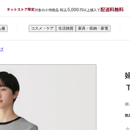
5,000
配送料無料
ネットストア限定
対象の小物商品 税込
円以上購入で
も服
コスメ・ケア
生活雑貨
家具・収納・家電
ーブ
婦
商