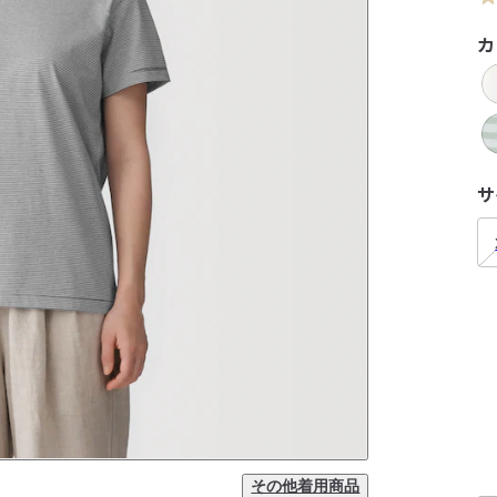
カ
サ
その他着用商品