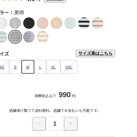
ラー：
黒柄
イズ
サイズ表はこちら
XS
S
M
L
XL
XXL
990
消費税込みで
円
店舗受け取りで送料無料。店舗でお支払いも可能です。