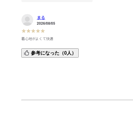
まる
2026/08/05
着心地がよくて快適
着心地が良くて何度もリピ買いしました。

参考になった（0人）
涼しくすごせて、着回しもしやすくて本当に購入して良か
たです。

洗濯しても形崩れしなくてしわにならないのでヘビロテし
ます