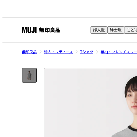
婦人服
紳士服
こど
無
印
良
無印良品
婦人・レディース
Tシャツ
半袖・フレンチスリ
品
ネ
ッ
ト
ス
ト
ア