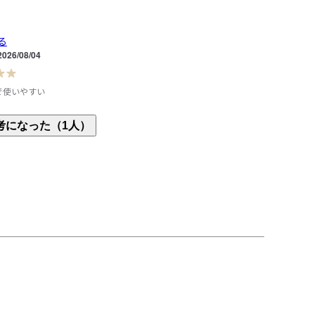
る
2026/08/04
で使いやすい
わらかく着心地が良いです。シンプルなデザインで
考になった（1人）
すく、1枚でもインナーとしても活躍します。普段使
たりのTシャツです。