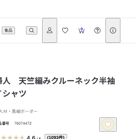
0
食品
婦人 天竺編みクルーネック半袖
Ｔシャツ
人Ｍ・黒細ボーダー
品番号
76074472
4.6
(
1093
件)
/
5