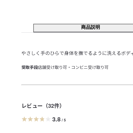
商品説明
やさしく手のひらで身体を撫でるように洗えるボデ
受取手段
店舗受け取り可・コンビニ受け取り可
レビュー（
32
件）
3.8
/
5