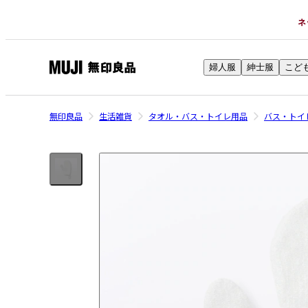
ネ
婦人服
紳士服
こど
無
印
良
無印良品
生活雑貨
タオル・バス・トイレ用品
バス・トイ
品
ネ
ッ
ト
ス
ト
ア