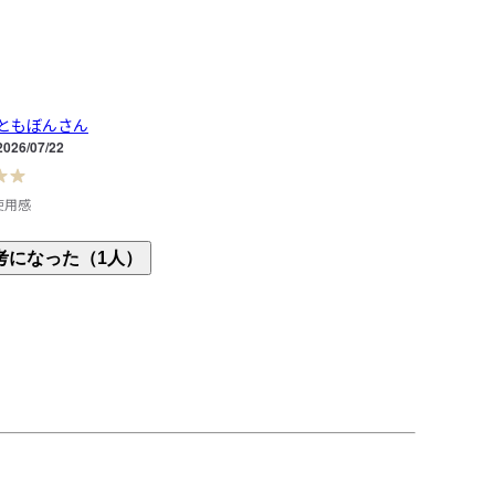
ともぼんさん
2026/07/22
使用感
ぞれに購入しました。

考になった（1人）
ソフトで洗いやすいと気に入って使っています。