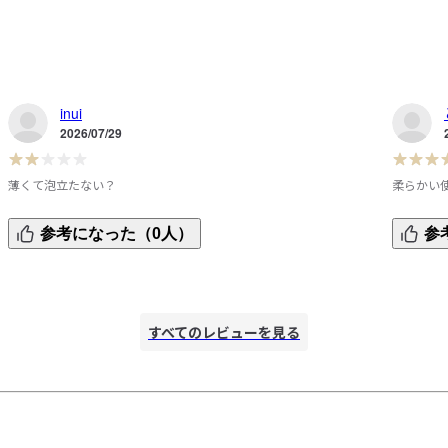
inui
2026/07/29
薄くて泡立たない？
柔らかい
女性の手には大きくて、クルクル回ってしまうので、周りを
両親それ
参考になった（0人）
参
手縫いで縫ってひとまわり小さくしました。

使用感が
泡立ちは悪いです。泡ソープの泡がすぐに消えます。もしか
すると、アカスリ用なのかもしれません。手のひら側が痛く
感じるので、結局、手を中に入れずに外からつかんで、スポ
すべてのレビューを見る
ンジのようにして使用してます。