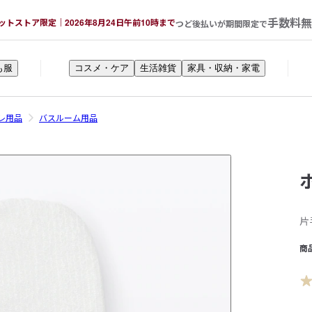
手数料無
ットストア限定｜2026年8月24日午前10時まで
つど後払いが期間限定で
も服
コスメ・ケア
生活雑貨
家具・収納・家電
レ用品
バスルーム用品
片
商