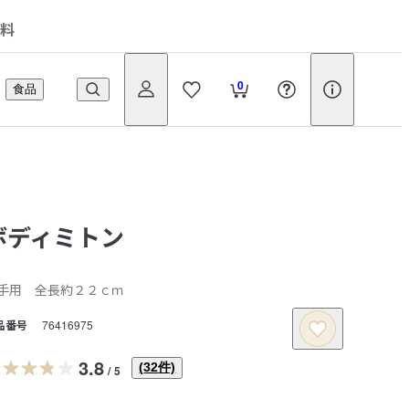
料
0
食品
ボディミトン
手用 全長約２２ｃｍ
品番号
76416975
3.8
(
32
件)
/
5