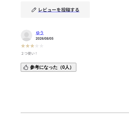
レビューを投稿する
ゆう
2026/08/05
２つ使い！
２枚買って両手につけて洗う。

参考になった（0人）
手で洗うよりはいい感じ。

背中とか洗うよ