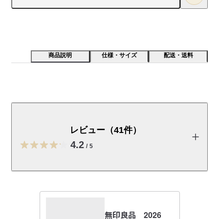
商品説明
仕様・サイズ
配送・送料
洗いざらしでやわらかな風合いに仕上げました。綿はア
フリカの自然が育てました。
レビュー（41件）
【素材】

ブロード素材に洗い加工を施し、自然でやわらかな風合いに仕
4.2
/
5
上げています。肌あたりが良く、着るほどに体になじむのが特
長です。

レビューを投稿する
【デザイン】

ベーシックなデザインで、オン・オフを問わず幅広いシーンで
活躍します。体に沿うシルエットで腕の動きも妨げにくく、サ
無印良品 2026
まこちゃん
イズ選びによって印象を変えられるため、さまざまな着こなし