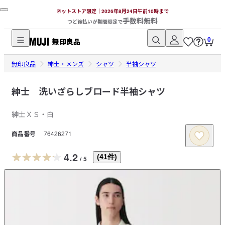
ネットストア限定｜2026年8月24日午前10時まで
手数料無料
つど後払いが期間限定で
0
無
無印良品
印
紳士・メンズ
シャツ
半袖シャツ
良
品
紳士 洗いざらしブロード半袖シャツ
ネ
紳士ＸＳ・白
ッ
ト
商品番号
76426271
ス
ト
4.2
(
41
件)
/
5
ア