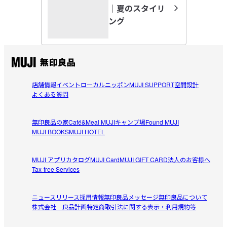
2026/08/04
｜夏のスタイリ
を楽しめます。

ング
【仕様】

肌に優しい。
透け感：なし

綿100%で肌に優しい。シワが気になるときは、脱水しない
伸縮性：なし

参考になった（0人）
で干すとシワが気にならない。
フィット感：普通

あめりあ
店舗情報
イベント
ローカルニッポン
MUJI SUPPORT
空間設計
【こちらもおすすめ】

2026/07/30
よくある質問
同素材の「
洗いざらしブロード長袖シャツ
」もおすすめです。
カジュアルシャツのベストバイ
受取手段
無印良品の家
店舗受け取り可・コンビニ受け取り可
Café&Meal MUJI
キャンプ場
Found MUJI
着心地も肌触りもシルエットも耐久性も良く

MUJI BOOKS
MUJI HOTEL
参考になった（0人）
しかも値段も手頃と四拍子揃ったまさに無印良品です

アイロンかけしてのビジネス・フォーマルには向いていま
MUJI アプリ
カタログ
MUJI Card
MUJI GIFT CARD
法人のお客様へ
ＹＨ
せんが

Tax-free Services
2026/07/25
カジュアルに着こなすのにベストバイだと思います

タックインしてもアウトしてもサマになり

ニュースリリース
採用情報
無印良品メッセージ
無印良品について
シワがちょっと気になる
生地も厚手で透け感もあまりありません
株式会社 良品計画
特定商取引法に関する表示・利用規約等
174cm、65kgの旦那に購入。Mサイズでぴったりです。着
参考になった（0人）
心地は良いです。通勤用に使用しています。Tシャツでは崩