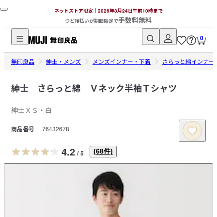
ネットストア限定｜2026年8月24日午前10時まで
手数料無料
つど後払いが期間限定で
0
無
無印良品
印
紳士・メンズ
メンズインナー・下着
さらっと綿インナー
良
品
紳士 さらっと綿 Ｖネック半袖Ｔシャツ
ネ
紳士ＸＳ・白
ッ
ト
商品番号
76432678
ス
ト
4.2
(
68
件)
/
5
ア