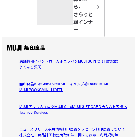
ら。
さらっと
綿インナ
すべてのレビューを見る
閉じる
ー
店舗情報
イベント
ローカルニッポン
MUJI SUPPORT
空間設計
よくある質問
無印良品の家
Café&Meal MUJI
キャンプ場
Found MUJI
MUJI BOOKS
MUJI HOTEL
MUJI アプリ
カタログ
MUJI Card
MUJI GIFT CARD
法人のお客様へ
Tax-free Services
ニュースリリース
採用情報
無印良品メッセージ
無印良品について
株式会社 良品計画
特定商取引法に関する表示・利用規約等