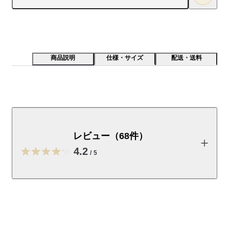
商品説明
仕様・サイズ
配送・送料
通気性が良く接触冷感性のある蒸れにくいインナーで
す。さらさらとした肌触りが特長です。綿はオーガニッ
クコットンです。
レビュー（68件）
【素材】

4.2
/
5
糸からこだわることで、よりさらりとした風合いに仕上げまし
た。紳士用にはバイオ加工を施し、清涼感を一層高めていま
す。伸縮性にすぐれたフライス編みにすることで、フィット性
レビューを投稿する
と肌なじみの良さを向上させました。シャリ感のある爽やかな
肌触りが特長です。

Conori