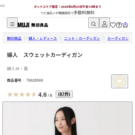
ネットストア限定｜2026年8月24日午前10時まで
手数料無料
つど後払いが期間限定で
0
無
無印良品
印
婦人・レディース
ニット・カーディガン
カーディガン
良
品
婦人 スウェットカーディガン
ネ
婦人Ｍ・黒
ッ
ト
商品番号
76628569
ス
ト
4.6
(
87
件)
/
5
ア