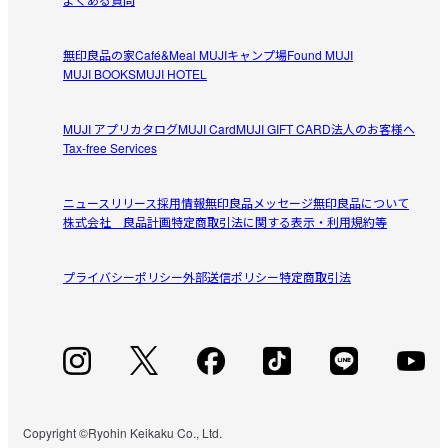
2026/07/28
無印良品の家
Café&Meal MUJI
キャンプ場
Found MUJI
春先のまだまだ冷える時期におすすめ
MUJI BOOKS
MUJI HOTEL
綺麗なレモン色のため、春先から夏前のひんやりする時期
参考になった（0人）
に季節感を損なわずに使用できた

MUJI アプリ
カタログ
MUJI Card
MUJI GIFT CARD
法人のお客様へ
内側がモコモコしてるので、暖かかった

Tax-free Services
キリ
しっかりした生地だったので安っぽく見えず良い
2026/07/05
ニュースリリース
採用情報
無印良品メッセージ
無印良品について
株式会社 良品計画
特定商取引法に関する表示・利用規約等
年代を問わず着こなせ、カジュアルになりすぎない。優れもの！
軽く暖かく着膨れしないので、スッキリと着こなせます。

プライバシーポリシー
参考になった（0人）
外部送信ポリシー
特定商取引法
また、洗濯が楽で扱いやすいです。
かな
2026/06/22
さっと
さっと羽織れていいです。スウェット生地で肌触りもいい
Copyright ©Ryohin Keikaku Co., Ltd.
参考になった（1人）
です。色味も気に入りました。