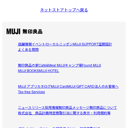
ネットストアトップへ戻る
店舗情報
イベント
ローカルニッポン
MUJI SUPPORT
空間設計
よくある質問
無印良品の家
Café&Meal MUJI
キャンプ場
Found MUJI
MUJI BOOKS
MUJI HOTEL
MUJI アプリ
カタログ
MUJI Card
MUJI GIFT CARD
法人のお客様へ
Tax-free Services
ニュースリリース
採用情報
無印良品メッセージ
無印良品について
株式会社 良品計画
特定商取引法に関する表示・利用規約等