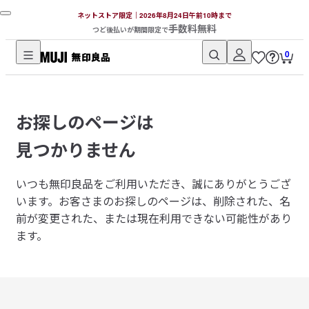
ネットストア限定｜2026年8月24日午前10時まで
手数料無料
つど後払いが期間限定で
0
無
印
良
お探しのページは
品
ネ
見つかりません
ッ
ト
いつも無印良品をご利用いただき、誠にありがとうござ
ス
います。
お客さまのお探しのページは、削除された、名
ト
前が変更された、または現在利用できない可能性があり
ア
ます。