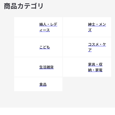
商品カテゴリ
婦人・レデ
紳士・メン
ィース
ズ
コスメ・ケ
こども
ア
家具・収
生活雑貨
納・家電
食品