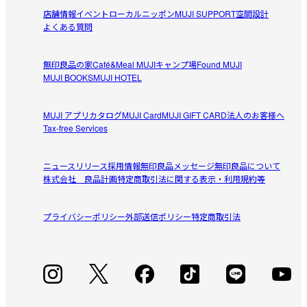
できる2WAY仕様です。立体感のあるパフスリーブで、やわらか
店舗情報
イベント
ローカルニッポン
MUJI SUPPORT
空間設計
ムック
な印象に仕上げました。カフスはゆったりとした作りで、ボタ
よくある質問
2026/08/04
ンなしでもそのまま通せる仕様です。ルームウェアとしてはも
ちろん、ワンマイルウェアとしても活躍します。

無印良品の家
Café&Meal MUJI
キャンプ場
Found MUJI
さらっとしている
MUJI BOOKS
MUJI HOTEL
【仕様】

暑い時期でも肌に張り付かず着心地が良いです。

透け感：あり

参考になった（0人）
でも裾が長くて階段で踏んでしまいます。もう少し短けれ
生地の厚さ：薄め

MUJI アプリ
カタログ
MUJI Card
MUJI GIFT CARD
法人のお客様へ
ば良かったな
Tax-free Services
フィット感：ゆったりめ

445
2026/07/31
【こちらもおすすめ】

ニュースリリース
採用情報
無印良品メッセージ
無印良品について
その他の楊柳ガーゼシリーズは
こちら
からご覧いただけます。	
株式会社 良品計画
特定商取引法に関する表示・利用規約等
外着としては厳しいかも！

でも着こなし次第でいけるかも！
XXLサイズ、ベージュストライプ・ネイビーストライプを
プライバシーポリシー
外部送信ポリシー
特定商取引法
受取手段
店舗受け取り可・コンビニ受け取り可
参考になった（1人）
購入。

XLと迷ったけど、洗濯での縮みを考えて大きい方に。

鉄フラ
2026/07/02
綿ガーゼ素材が本当に気持ち良い。

サイズもかなりゆったりめで、袖口もゆったりしてるので