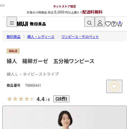
ネットストア限定
5,000
配送料無料
対象の小物商品 税込
円以上購入で
0
無
無印良品
印
婦人・レディース
ワンピース・サロペット
良
品
SALE
ネ
婦人 楊柳ガーゼ 五分袖ワンピース
ッ
ト
婦人Ｌ・ネイビーストライプ
ス
商品番号
76665441
ト
ア
4.4
(
16
件)
/
5