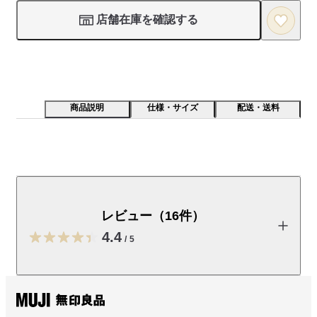
店舗在庫を確認する
商品説明
仕様・サイズ
配送・送料
肌離れが良くさらりとした夏に適したガーゼ素材です。
綿はオーガニックコットンです。
レビュー（16件）
【素材】

強撚糸を使用することで清涼感のある着心地に仕上げた、やわ
4.4
/
5
らかなガーゼ素材です。

【デザイン】

レビューを投稿する
程良くゆとりをもたせたスタンドカラーのワンピースです。前
開きデザインのため、ワンピースとしても羽織りとしても着用