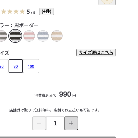
5
(
4
件)
/
5
ラー：
黒ボーダー
イズ
サイズ表はこちら
80
90
100
990
消費税込みで
円
店舗受け取りで送料無料。店舗でお支払いも可能です。