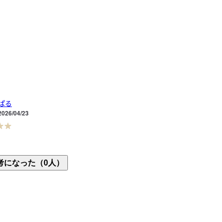
ぱる
2026/04/23
っかりしてて洗ってもよれなくていいです！

考になった（0人）
にちょうど良くて愛用してます♪