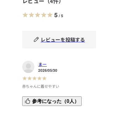
レビュー（
4
件）
5
/
5
レビューを投稿する
まー
2026/05/30
赤ちゃんに着せやすい
8ヶ月の息子に80サイズちょうどいいです。

参考になった（0人）
頭からスポッと着せやすいしデザインも可愛いし値段もお
頃です。