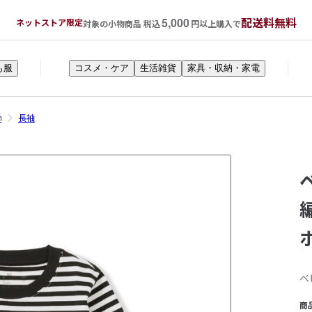
5,000
配送料無料
ネットストア限定
対象の小物商品 税込
円以上購入で
も服
コスメ・ケア
生活雑貨
家具・収納・家電
㎝
長袖
ベ
商