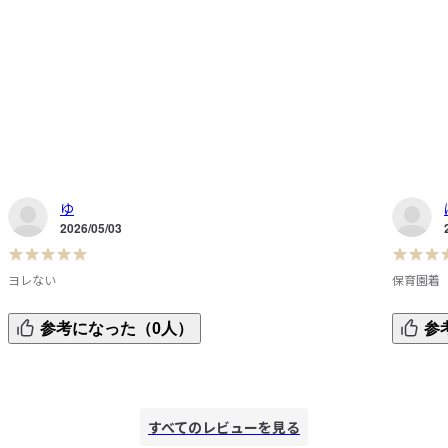
ゆ
2026/05/03
ヨレない
保育園着
安くて丈夫なのでとても良いです。乾燥機を使用しても特に
生地もし
参考になった（0人）
参
手
ヨレたりすることなく、ガンガン洗えるのが助かります。
保育園着
すべてのレビューを見る