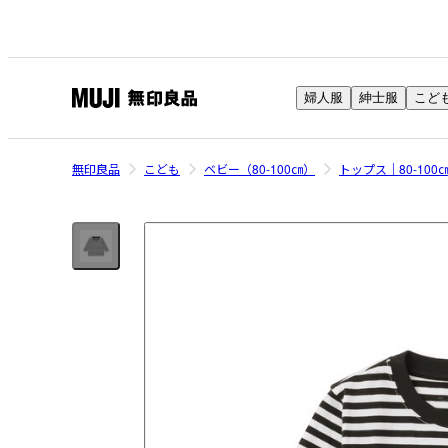
婦人服
紳士服
こど
無
印
良
無印良品
こども
ベビー（80-100㎝）
トップス｜80-100
品
ネ
ッ
ト
ス
ト
ア