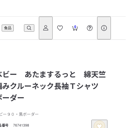
0
食品
ベビー あたまするっと 綿天竺
編みクルーネック長袖Ｔシャツ
ボーダー
ビー９０・黒ボーダー
品番号
76741398