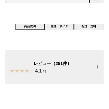
商品説明
仕様・サイズ
配送・送料
通気性がよく、接触冷感性のある蒸れにくいインナーで
す。綿はオーガニックコットンです。
レビュー（251件）
【素材】

吸放湿性にすぐれた特殊な綿を使用しました。衣服内の湿気を
4.1
/
5
素早く吸放出するため、汗をかいても蒸れにくく、夏でも涼し
く快適に着られます。

レビューを投稿する
【デザイン】

アウターへの汗染みを軽減する汗取りパッド付きです。汗取り
パッドは目立ちにくいよう直線的なデザインに仕上げました。
小梅
肩ストラップは調節可能で体型に合わせて使用できます。脇は