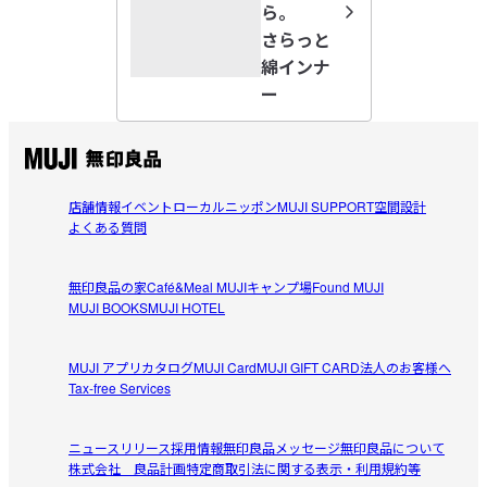
ら。
さらっと
綿インナ
ー
店舗情報
イベント
ローカルニッポン
MUJI SUPPORT
空間設計
よくある質問
無印良品の家
Café&Meal MUJI
キャンプ場
Found MUJI
MUJI BOOKS
MUJI HOTEL
MUJI アプリ
カタログ
MUJI Card
MUJI GIFT CARD
法人のお客様へ
Tax-free Services
ニュースリリース
採用情報
無印良品メッセージ
無印良品について
株式会社 良品計画
特定商取引法に関する表示・利用規約等