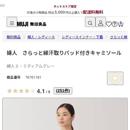
ネットストア限定
5,000
配送料無料
対象の小物商品 税込
円以上購入で
0
無
無印良品
印
婦人・レディース
レディースインナー・下着
さらっと綿
良
品
婦人 さらっと綿汗取りパッド付きキャミソール
ネ
婦人Ｓ・ミディアムグレー
ッ
ト
商品番号
76761181
ス
ト
4.1
(
251
件)
/
5
ア