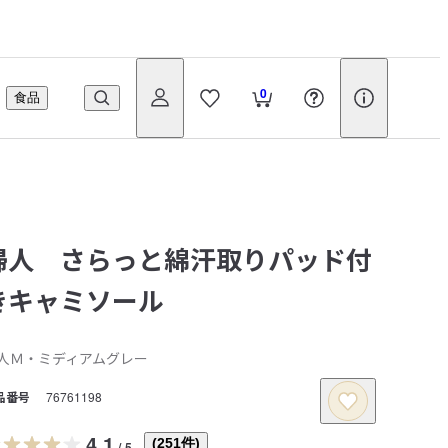
0
食品
婦人 さらっと綿汗取りパッド付
きキャミソール
人Ｍ・ミディアムグレー
品番号
76761198
4.1
(
251
件)
/
5