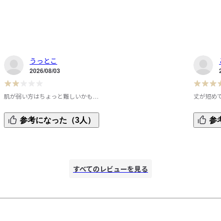
うっとこ
2026/08/03
肌が弱い方はちょっと難しいかも…
丈が短め
。
普段タンクトップのMサイズを購入していて、今回はLを購入
サイズを
参考になった（3人）
参
しました。サイズはLでちょうどよかったです。脇に汗取り
機能性は
パッドが付いていたため、脇汗に悩まされる心配はなかった
ップしま
です。懸念点は、生地のシャリ感が強くガサガサすること
お腹をイ
と、肩紐が細く、硬くて薄いので紐の端が肌に当たりやすく
す。
すべてのレビューを見る
かゆみが出ます。紐の調整を何回かやってみましたが、改善
されませんでした。肌が弱い方はちょっと難しいかもしれま
せん。