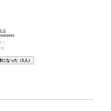
とら
2026/08/03
です
上げてリピートです。

考になった（1人）
気に入っているのですが、丈が短いのでサイズをア
した。

ンしない方だと通常のサイズでいいと重　思いま