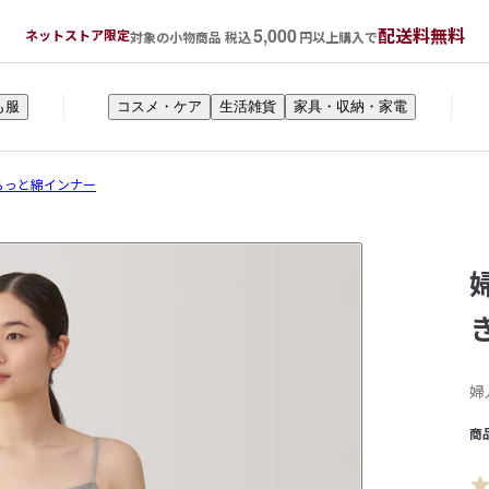
5,000
配送料無料
ネットストア限定
対象の小物商品 税込
円以上購入で
も服
コスメ・ケア
生活雑貨
家具・収納・家電
らっと綿インナー
婦
商