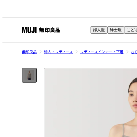
婦人服
紳士服
こど
無
印
良
無印良品
婦人・レディース
レディースインナー・下着
さ
品
ネ
ッ
ト
ス
ト
ア