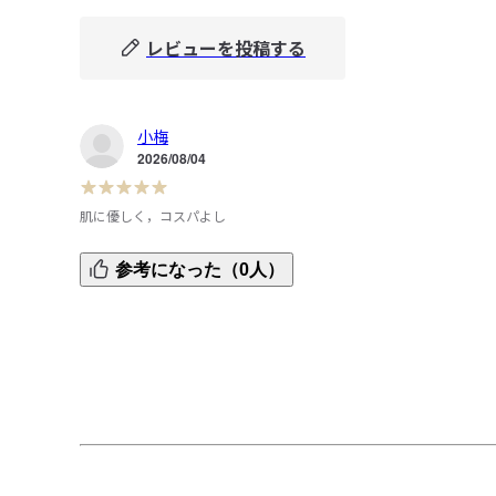
レビューを投稿する
小梅
2026/08/04
肌に優しく，コスパよし
汗をしっかり吸収してくれ，敏感肌の私に優しい製品です
参考になった（0人）
綿なので洗濯にも強いです。裏返して着用する日もあり、両
面を楽しんでます