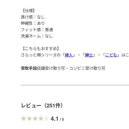
【仕様】

透け感：なし

伸縮性：あり

フィット感：普通

洗濯ネーム：なし

【こちらもおすすめ】

さらっと綿シリーズの「
婦人
」・「
紳士
」・「
こども
」は
受取手段
店舗受け取り可・コンビニ受け取り可
レビュー（
251
件）
4.1
/
5