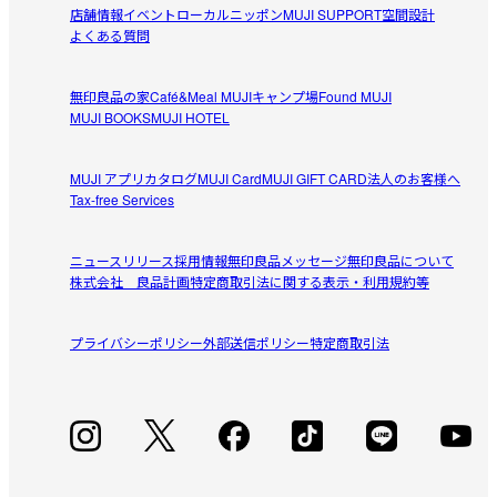
ズで、カジュアルな雰囲気に仕上げています。

店舗情報
イベント
ローカルニッポン
MUJI SUPPORT
空間設計
M
よくある質問
2026/06/07
【仕様】

透け感：なし

無印良品の家
Café&Meal MUJI
キャンプ場
Found MUJI
伸縮性：なし

カラーも着心地も良い
MUJI BOOKS
MUJI HOTEL
フィット感：ゆったりめ

ストライプの柄も可愛いくて強すぎないピンクカラーで気
参考になった（0人）
に入ってます

【こちらもおすすめ】

MUJI アプリ
カタログ
MUJI Card
MUJI GIFT CARD
法人のお客様へ
肩や腰にも巻きやすい
Tax-free Services
同素材の「
長袖シャツワンピース
」もおすすめです。
ゆみ
2026/06/05
受取手段
店舗受け取り可・コンビニ受け取り可
ニュースリリース
採用情報
無印良品メッセージ
無印良品について
株式会社 良品計画
特定商取引法に関する表示・利用規約等
着回しがきく
色と形が好みだった。首周りもかわいくてキレイ目にもカ
プライバシーポリシー
参考になった（0人）
外部送信ポリシー
特定商取引法
ジュアルにも着れる。
ア
2026/06/05
かわいいです