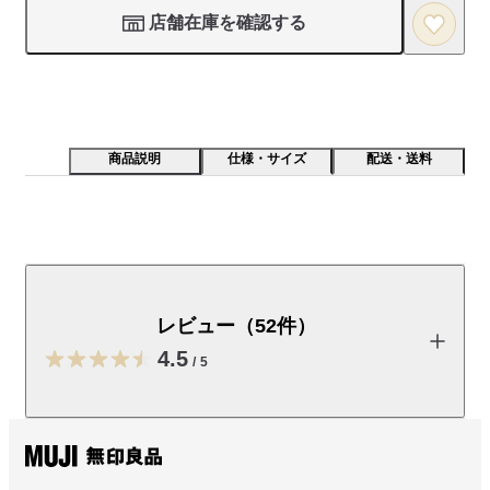
店舗在庫を確認する
商品説明
仕様・サイズ
配送・送料
微起毛加工した生地を使用し、やわらかな肌触りに仕上
げました。綿はオーガニックコットンです。
レビュー（52件）
【素材】

洗いざらし後に微起毛加工を施すことで、やわらかくしっとり
4.5
/
5
とした風合いを実現しました。透けにくいのも特長です。

【デザイン】

レビューを投稿する
一枚での着用はもちろん、羽織としても活躍するスタンドカラ
ーのロングシャツです。身幅をゆったりとさせたオーバーサイ