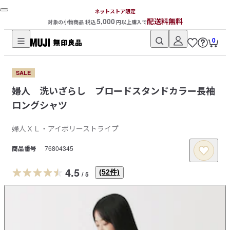
ネットストア限定
5,000
配送料無料
対象の小物商品 税込
円以上購入で
0
無
印
SALE
良
婦人 洗いざらし ブロードスタンドカラー長袖
品
ロングシャツ
ネ
ッ
婦人ＸＬ・アイボリーストライプ
ト
ス
商品番号
76804345
ト
ア
4.5
(
52
件)
/
5