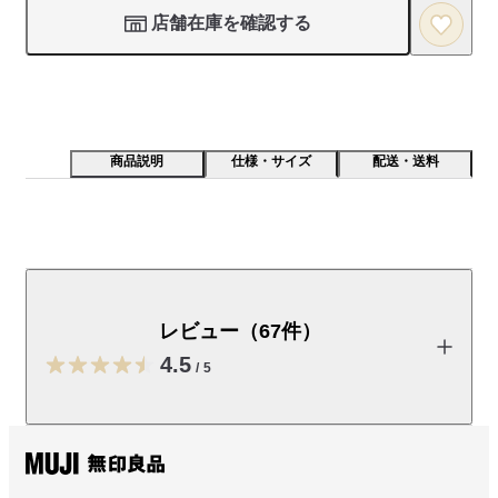
店舗在庫を確認する
商品説明
仕様・サイズ
配送・送料
蒸れにくく、なめらかな風合いの生地が特長です。透け
感がありレイヤードできるインナーです。
レビュー（67件）
受取手段
店舗受け取り可・コンビニ受け取り可
4.5
/
5
レビューを投稿する