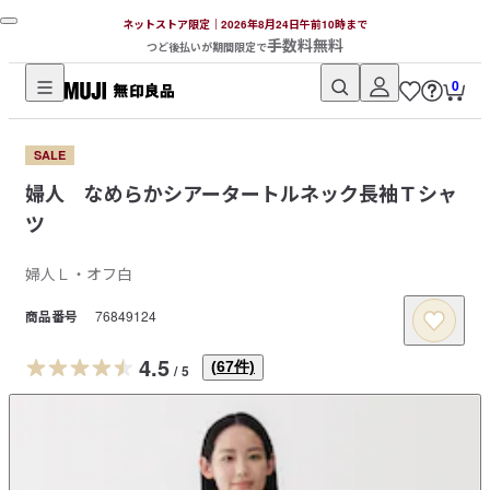
ネットストア限定｜2026年8月24日午前10時まで
手数料無料
つど後払いが期間限定で
0
無
印
SALE
良
婦人 なめらかシアータートルネック長袖Ｔシャ
品
ツ
ネ
ッ
婦人Ｌ・オフ白
ト
ス
商品番号
76849124
ト
ア
4.5
(
67
件)
/
5