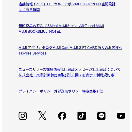
店舗情報
イベント
ローカルニッポン
MUJI SUPPORT
空間設計
アヤママ
よくある質問
2026/07/31
無印良品の家
Café&Meal MUJI
キャンプ場
Found MUJI
袖丈が長めで嬉しい！
MUJI BOOKS
MUJI HOTEL
ホワイトのXLが少し大きかったのでブラックのＬサイズを
参考になった（0人）
購入しました。此方は、ジャストサイズでした。高身長な
MUJI アプリ
カタログ
MUJI Card
MUJI GIFT CARD
法人のお客様へ
ので袖がいつも短いのですが此方の商品は長めで良かった
Tax-free Services
アヤママ
です！
2026/07/31
ニュースリリース
採用情報
無印良品メッセージ
無印良品について
株式会社 良品計画
特定商取引法に関する表示・利用規約等
少し大きかった
ＬサイズかXLか迷いました。試着もしたのですが少し大き
プライバシーポリシー
参考になった（0人）
外部送信ポリシー
特定商取引法
かったかも。でも、秋に着るのが楽しみです。
みっきー
2026/07/12
シアーで可愛いです。