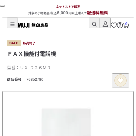
ネットストア限定
5,000
配送料無料
対象の小物商品 税込
円以上購入で
0
無
印
SALE
販売終了
良
ＦＡＸ機能付電話機
品
ネ
型番：ＵＸ‐Ｄ２６ＭＲ
ッ
ト
商品番号
76852780
ス
ト
ア