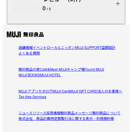
大4台まで増設可能。
0
/
5
受取手段
店舗受け取り不可・コンビニ受け取り不可
商品の使い方やレビューの投稿をお待ちしております。
レビューを投稿する
店舗情報
イベント
ローカルニッポン
MUJI SUPPORT
空間設計
よくある質問
無印良品の家
Café&Meal MUJI
キャンプ場
Found MUJI
MUJI BOOKS
MUJI HOTEL
閉じる
MUJI アプリ
カタログ
MUJI Card
MUJI GIFT CARD
法人のお客様へ
Tax-free Services
ニュースリリース
採用情報
無印良品メッセージ
無印良品について
株式会社 良品計画
特定商取引法に関する表示・利用規約等