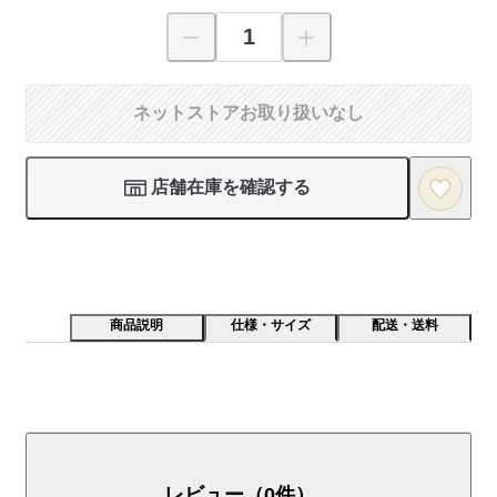
ネットストアお取り扱いなし
店舗在庫を確認する
商品説明
仕様・サイズ
配送・送料
ノイズが少なくクリアな音質の普通紙デジタルＦＡＸです。親
機液晶は大きくみやすい漢字文字が表示可能です。ＦＡＸを使
わない時は記録紙トレイをすっきりと収納できます。子機は最
レビュー（0件）