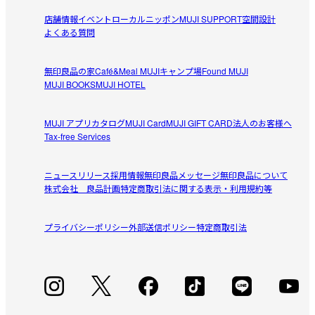
店舗情報
イベント
ローカルニッポン
MUJI SUPPORT
空間設計
よくある質問
無印良品の家
Café&Meal MUJI
キャンプ場
Found MUJI
MUJI BOOKS
MUJI HOTEL
MUJI アプリ
カタログ
MUJI Card
MUJI GIFT CARD
法人のお客様へ
Tax-free Services
ニュースリリース
採用情報
無印良品メッセージ
無印良品について
株式会社 良品計画
特定商取引法に関する表示・利用規約等
プライバシーポリシー
外部送信ポリシー
特定商取引法