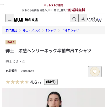
ネットストア限定
5,000
配送料無料
対象の小物商品 税込
円以上購入で
0
無
無印良品
印
紳士・メンズ
Tシャツ
半袖Ｔシャツ
良
品
SALE
ネ
紳士 涼感ヘンリーネック半袖布帛Ｔシャツ
ッ
ト
紳士ＸＳ・白
ス
商品番号
76918646
ト
ア
4.6
(
58
件)
/
5