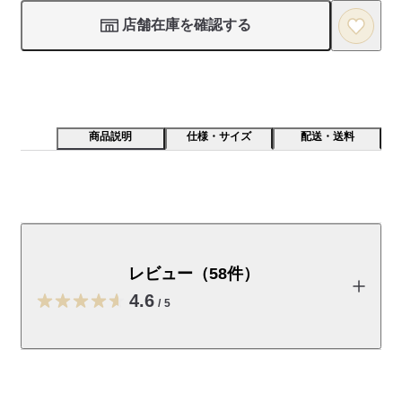
店舗在庫を確認する
商品説明
仕様・サイズ
配送・送料
綿100％の涼感素材で、さらりとした肌あたりが特長で
す。綿はオーガニックコットンです。
レビュー（58件）
【素材】

涼やかな着心地と、さらりとした肌離れの良さを実現するため
4.6
/
5
に強く撚った糸で織り上げた素材を使用しました。

素材の表面に細かな凹凸が出るように生地の織り方を工夫して
いるので、汗をかいても肌に張り付きにくく快適に着られま
レビューを投稿する
す。

ハリ・コシのある涼感素材で、快適な着心地を実現した一着で