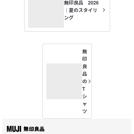
無印良品 2026
シャツ生地でさらっと着れます。

います(普段サイズで選んで良いです)。しっかりした綿の
｜夏のスタイリ
参考になった（1人）
シャツ生地で伸縮性がないので大きめサイズにしました。

生地ですが絶妙なゆとりがあるので風が抜けて爽やかに着
ング
アイボリーチェックが涼しげで良かったです。
られます。
すべてのレビューを見る
閉じる
無
印
良
品
の
T
シ
ャ
ツ