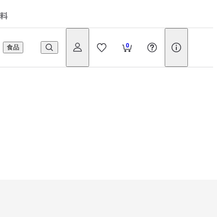
料
0
食品