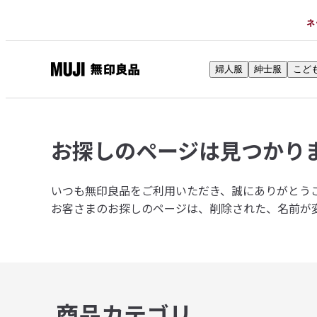
ネ
婦人服
紳士服
こど
無
印
良
品
お探しのページは
見つかり
ネ
ッ
ト
いつも無印良品をご利用いただき、誠にありがとう
ス
お客さまのお探しのページは、削除された、名前が
ト
ア
商品カテゴリ