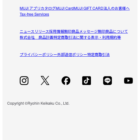
参考になった（0人）
枚数も多すぎず、少なすぎずちょうどいいです。
MUJI アプリ
カタログ
MUJI Card
MUJI GIFT CARD
法人のお客様へ
Tax-free Services
アユミ127
2026/07/02
ニュースリリース
採用情報
無印良品メッセージ
無印良品について
株式会社 良品計画
特定商取引法に関する表示・利用規約等
エコー写真アルバムに
空気に触れず密閉出来るので

プライバシーポリシー
参考になった（0人）
外部送信ポリシー
特定商取引法
エコー写真の保存にちょうど良いです
ちくわ
2026/05/06
絵本みたいでお気に入りです
友人へ贈る手作りアルバムに使用しました。表紙の手触り
Copyright ©Ryohin Keikaku Co., Ltd.
参考になった（1人）
が心地良く、絵本の表紙のようにしっかりしているので存
在感があります。サイズも丁度いいです。私の技術不足で
あまり上手に作れなかったのですが、アルバムのお陰で立
派に見えて有難かったです。
すべてのレビューを見る
閉じる