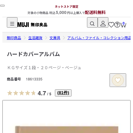
ネットストア限定
5,000
配送料無料
対象の小物商品 税込
円以上購入で
0
無
無印良品
印
生活雑貨
文房具
アルバム・ファイル・コレクション用品
良
品
ハードカバーアルバム
ネ
ＫＧサイズ１段・２０ページ・ベージュ
ッ
ト
商品番号
18613335
ス
ト
4.7
(
81
件)
/
5
ア