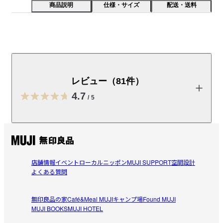
商品説明
仕様・サイズ
配送・送料
大切な写真を見映えよく永く保管できるよう厚地の表紙
で仕上げました。台紙サイズ約１３ｘ１６．５ｃｍ（台
紙枚数：１０枚）
レビュー（81件）
受取手段
店舗受け取り可・コンビニ受け取り可
4.7
/
5
レビューを投稿する
店舗情報
イベント
ローカルニッポン
MUJI SUPPORT
空間設計
Tomo
よくある質問
2026/07/21
無印良品の家
Café&Meal MUJI
キャンプ場
Found MUJI
使いやすい
MUJI BOOKS
MUJI HOTEL
旅行などのイベントごとに分けてアルバムにしてます。
