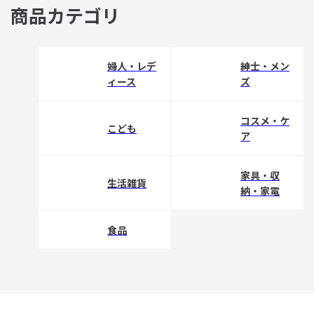
商品カテゴリ
婦人・レデ
紳士・メン
ィース
ズ
コスメ・ケ
こども
ア
家具・収
生活雑貨
納・家電
食品