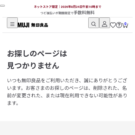
ネットストア限定｜2026年8月24日午前10時まで
手数料無料
つど後払いが期間限定で
0
無
印
良
お探しのページは
品
ネ
見つかりません
ッ
ト
いつも無印良品をご利用いただき、誠にありがとうござ
ス
います。
お客さまのお探しのページは、削除された、名
ト
前が変更された、または現在利用できない可能性があり
ア
ます。