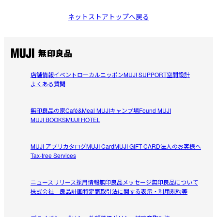
ネットストアトップへ戻る
店舗情報
イベント
ローカルニッポン
MUJI SUPPORT
空間設計
よくある質問
無印良品の家
Café&Meal MUJI
キャンプ場
Found MUJI
MUJI BOOKS
MUJI HOTEL
MUJI アプリ
カタログ
MUJI Card
MUJI GIFT CARD
法人のお客様へ
Tax-free Services
ニュースリリース
採用情報
無印良品メッセージ
無印良品について
株式会社 良品計画
特定商取引法に関する表示・利用規約等