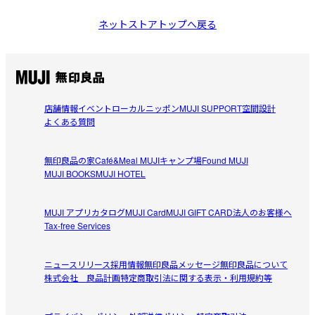
ネットストアトップへ戻る
店舗情報
イベント
ローカルニッポン
MUJI SUPPORT
空間設計
よくある質問
無印良品の家
Café&Meal MUJI
キャンプ場
Found MUJI
MUJI BOOKS
MUJI HOTEL
MUJI アプリ
カタログ
MUJI Card
MUJI GIFT CARD
法人のお客様へ
Tax-free Services
ニュースリリース
採用情報
無印良品メッセージ
無印良品について
株式会社 良品計画
特定商取引法に関する表示・利用規約等