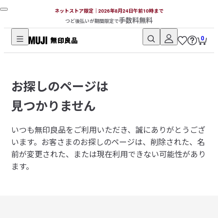
ネットストア限定｜2026年8月24日午前10時まで
手数料無料
つど後払いが期間限定で
0
無
印
良
お探しのページは
品
ネ
見つかりません
ッ
ト
いつも無印良品をご利用いただき、誠にありがとうござ
ス
います。
お客さまのお探しのページは、削除された、名
ト
前が変更された、または現在利用できない可能性があり
ア
ます。