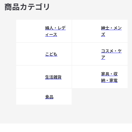
商品カテゴリ
婦人・レデ
紳士・メン
ィース
ズ
コスメ・ケ
こども
ア
家具・収
生活雑貨
納・家電
食品