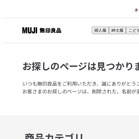
ネ
婦人服
紳士服
こど
無
印
良
品
お探しのページは
見つかり
ネ
ッ
ト
いつも無印良品をご利用いただき、誠にありがとう
ス
お客さまのお探しのページは、削除された、名前が
ト
ア
商品カテゴリ