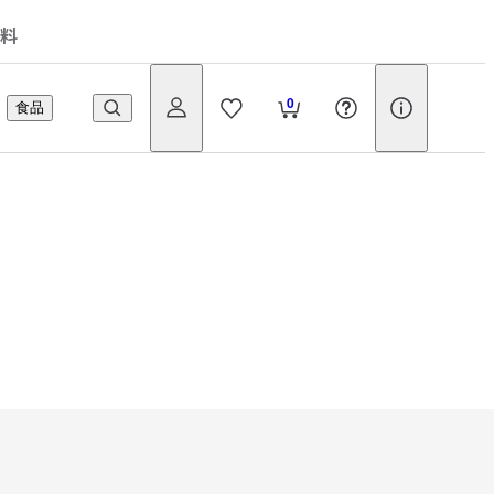
料
0
食品