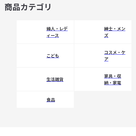
商品カテゴリ
婦人・レデ
紳士・メン
ィース
ズ
コスメ・ケ
こども
ア
家具・収
生活雑貨
納・家電
食品