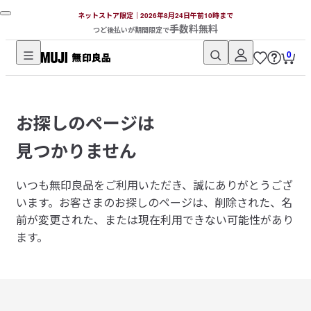
ネットストア限定｜2026年8月24日午前10時まで
手数料無料
つど後払いが期間限定で
0
無
印
良
お探しのページは
品
ネ
見つかりません
ッ
ト
いつも無印良品をご利用いただき、誠にありがとうござ
ス
います。
お客さまのお探しのページは、削除された、名
ト
前が変更された、または現在利用できない可能性があり
ア
ます。