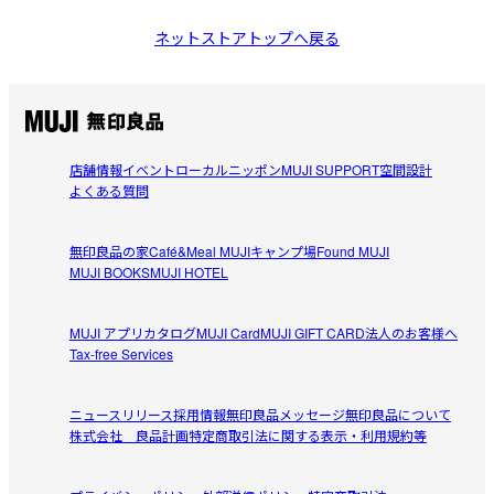
ネットストアトップへ戻る
店舗情報
イベント
ローカルニッポン
MUJI SUPPORT
空間設計
よくある質問
無印良品の家
Café&Meal MUJI
キャンプ場
Found MUJI
MUJI BOOKS
MUJI HOTEL
MUJI アプリ
カタログ
MUJI Card
MUJI GIFT CARD
法人のお客様へ
Tax-free Services
ニュースリリース
採用情報
無印良品メッセージ
無印良品について
株式会社 良品計画
特定商取引法に関する表示・利用規約等