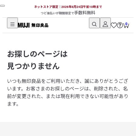
ネットストア限定｜2026年8月24日午前10時まで
手数料無料
つど後払いが期間限定で
0
無
印
良
お探しのページは
品
ネ
見つかりません
ッ
ト
いつも無印良品をご利用いただき、誠にありがとうござ
ス
います。
お客さまのお探しのページは、削除された、名
ト
前が変更された、または現在利用できない可能性があり
ア
ます。