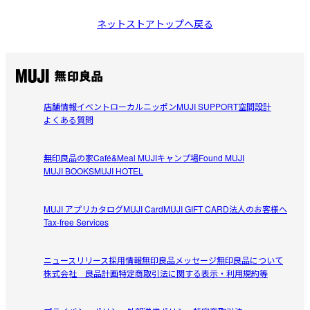
ネットストアトップへ戻る
店舗情報
イベント
ローカルニッポン
MUJI SUPPORT
空間設計
よくある質問
無印良品の家
Café&Meal MUJI
キャンプ場
Found MUJI
MUJI BOOKS
MUJI HOTEL
MUJI アプリ
カタログ
MUJI Card
MUJI GIFT CARD
法人のお客様へ
Tax-free Services
ニュースリリース
採用情報
無印良品メッセージ
無印良品について
株式会社 良品計画
特定商取引法に関する表示・利用規約等