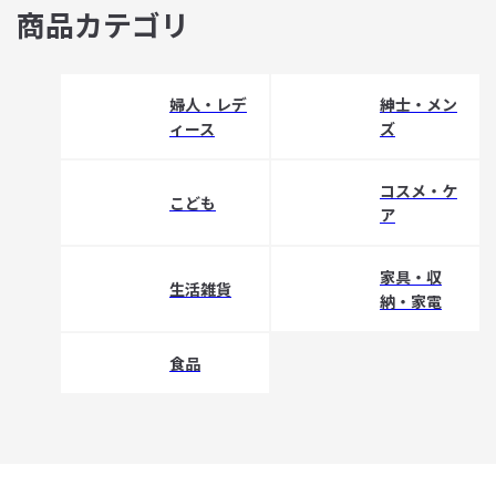
商品カテゴリ
婦人・レデ
紳士・メン
ィース
ズ
コスメ・ケ
こども
ア
家具・収
生活雑貨
納・家電
食品