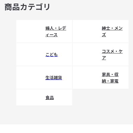
商品カテゴリ
婦人・レデ
紳士・メン
ィース
ズ
コスメ・ケ
こども
ア
家具・収
生活雑貨
納・家電
食品