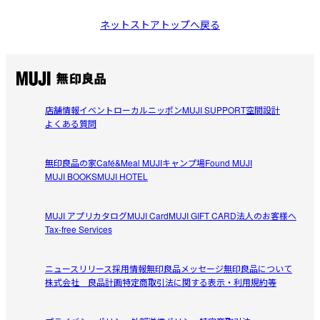
ネットストアトップへ戻る
店舗情報
イベント
ローカルニッポン
MUJI SUPPORT
空間設計
よくある質問
無印良品の家
Café&Meal MUJI
キャンプ場
Found MUJI
MUJI BOOKS
MUJI HOTEL
MUJI アプリ
カタログ
MUJI Card
MUJI GIFT CARD
法人のお客様へ
Tax-free Services
ニュースリリース
採用情報
無印良品メッセージ
無印良品について
株式会社 良品計画
特定商取引法に関する表示・利用規約等