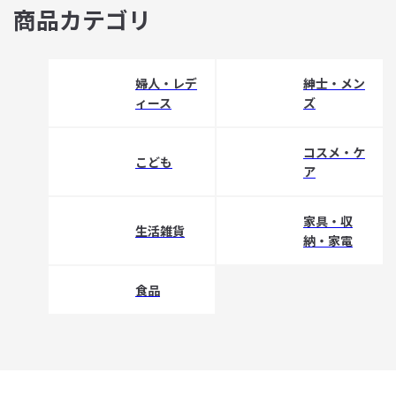
商品カテゴリ
婦人・レデ
紳士・メン
ィース
ズ
コスメ・ケ
こども
ア
家具・収
生活雑貨
納・家電
食品