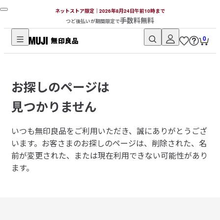
ネットストア限定｜2026年8月24日午前10時まで
手数料無料
つど後払いが期間限定で
0
無
印
良
お探しのページは
品
ネ
見つかりません
ッ
ト
いつも無印良品をご利用いただき、誠にありがとうござ
ス
います。
お客さまのお探しのページは、削除された、名
ト
前が変更された、または現在利用できない可能性があり
ア
ます。