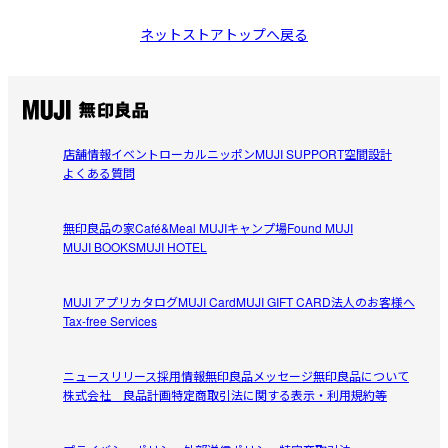
ネットストアトップへ戻る
店舗情報
イベント
ローカルニッポン
MUJI SUPPORT
空間設計
よくある質問
無印良品の家
Café&Meal MUJI
キャンプ場
Found MUJI
MUJI BOOKS
MUJI HOTEL
MUJI アプリ
カタログ
MUJI Card
MUJI GIFT CARD
法人のお客様へ
Tax-free Services
ニュースリリース
採用情報
無印良品メッセージ
無印良品について
株式会社 良品計画
特定商取引法に関する表示・利用規約等