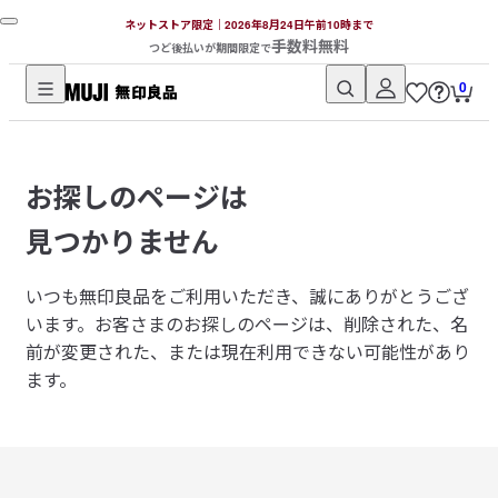
ネットストア限定｜2026年8月24日午前10時まで
手数料無料
つど後払いが期間限定で
0
無
印
良
お探しのページは
品
ネ
見つかりません
ッ
ト
いつも無印良品をご利用いただき、誠にありがとうござ
ス
います。
お客さまのお探しのページは、削除された、名
ト
前が変更された、または現在利用できない可能性があり
ア
ます。