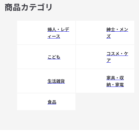
商品カテゴリ
婦人・レデ
紳士・メン
ィース
ズ
コスメ・ケ
こども
ア
家具・収
生活雑貨
納・家電
食品