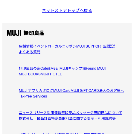
ネットストアトップへ戻る
店舗情報
イベント
ローカルニッポン
MUJI SUPPORT
空間設計
よくある質問
無印良品の家
Café&Meal MUJI
キャンプ場
Found MUJI
MUJI BOOKS
MUJI HOTEL
MUJI アプリ
カタログ
MUJI Card
MUJI GIFT CARD
法人のお客様へ
Tax-free Services
ニュースリリース
採用情報
無印良品メッセージ
無印良品について
株式会社 良品計画
特定商取引法に関する表示・利用規約等