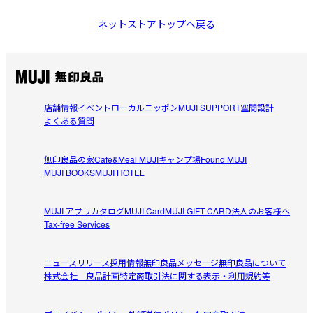
ネットストアトップへ戻る
店舗情報
イベント
ローカルニッポン
MUJI SUPPORT
空間設計
よくある質問
無印良品の家
Café&Meal MUJI
キャンプ場
Found MUJI
MUJI BOOKS
MUJI HOTEL
MUJI アプリ
カタログ
MUJI Card
MUJI GIFT CARD
法人のお客様へ
Tax-free Services
ニュースリリース
採用情報
無印良品メッセージ
無印良品について
株式会社 良品計画
特定商取引法に関する表示・利用規約等