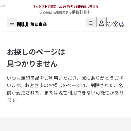
ネットストア限定｜2026年8月24日午前10時まで
手数料無料
つど後払いが期間限定で
0
無
印
良
お探しのページは
品
ネ
見つかりません
ッ
ト
いつも無印良品をご利用いただき、誠にありがとうござ
ス
います。
お客さまのお探しのページは、削除された、名
ト
前が変更された、または現在利用できない可能性があり
ア
ます。