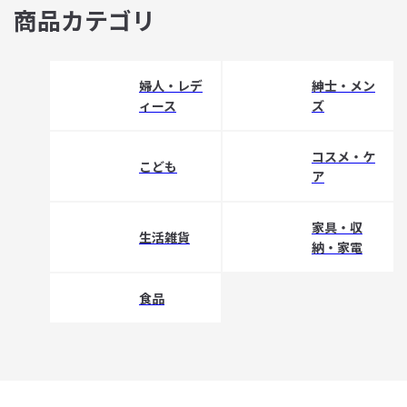
商品カテゴリ
婦人・レデ
紳士・メン
ィース
ズ
コスメ・ケ
こども
ア
家具・収
生活雑貨
納・家電
食品