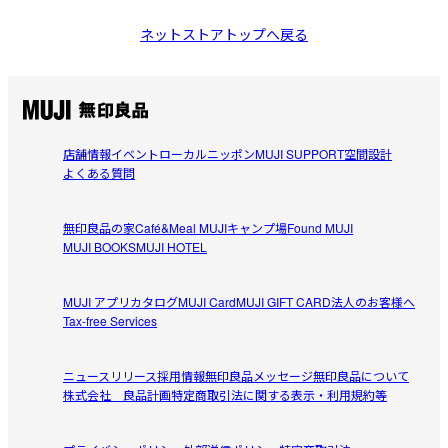
ネットストアトップへ戻る
店舗情報
イベント
ローカルニッポン
MUJI SUPPORT
空間設計
よくある質問
無印良品の家
Café&Meal MUJI
キャンプ場
Found MUJI
MUJI BOOKS
MUJI HOTEL
MUJI アプリ
カタログ
MUJI Card
MUJI GIFT CARD
法人のお客様へ
Tax-free Services
ニュースリリース
採用情報
無印良品メッセージ
無印良品について
株式会社 良品計画
特定商取引法に関する表示・利用規約等