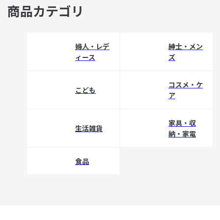
商品カテゴリ
婦人・レデ
紳士・メン
ィース
ズ
コスメ・ケ
こども
ア
家具・収
生活雑貨
納・家電
食品