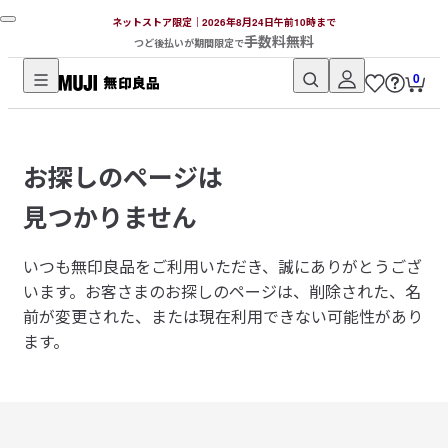
ネットストア限定｜2026年8月24日午前10時まで
手数料無料
つど後払いが期間限定で
0
無
印
良
お探しのページは
品
ネ
見つかりません
ッ
ト
いつも無印良品をご利用いただき、誠にありがとうござ
ス
います。
お客さまのお探しのページは、削除された、名
ト
前が変更された、または現在利用できない可能性があり
ア
ます。