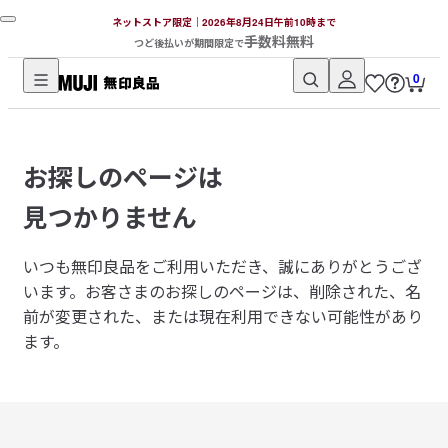
ネットストア限定｜2026年8月24日午前10時まで
手数料無料
つど後払いが期間限定で
0
無
印
良
お探しのページは
品
ネ
見つかりません
ッ
ト
いつも無印良品をご利用いただき、誠にありがとうござ
ス
います。
お客さまのお探しのページは、削除された、名
ト
前が変更された、または現在利用できない可能性があり
ア
ます。