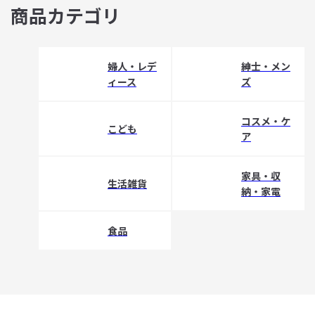
商品カテゴリ
婦人・レデ
紳士・メン
ィース
ズ
コスメ・ケ
こども
ア
家具・収
生活雑貨
納・家電
食品