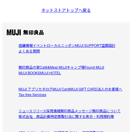
ネットストアトップへ戻る
店舗情報
イベント
ローカルニッポン
MUJI SUPPORT
空間設計
よくある質問
無印良品の家
Café&Meal MUJI
キャンプ場
Found MUJI
MUJI BOOKS
MUJI HOTEL
MUJI アプリ
カタログ
MUJI Card
MUJI GIFT CARD
法人のお客様へ
Tax-free Services
ニュースリリース
採用情報
無印良品メッセージ
無印良品について
株式会社 良品計画
特定商取引法に関する表示・利用規約等