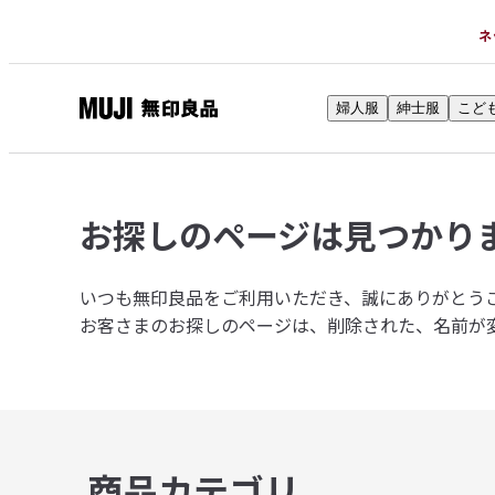
ネ
婦人服
紳士服
こど
無
印
良
品
お探しのページは
見つかり
ネ
ッ
ト
いつも無印良品をご利用いただき、誠にありがとう
ス
お客さまのお探しのページは、削除された、名前が
ト
ア
商品カテゴリ