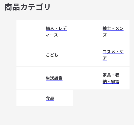
商品カテゴリ
婦人・レデ
紳士・メン
ィース
ズ
コスメ・ケ
こども
ア
家具・収
生活雑貨
納・家電
食品