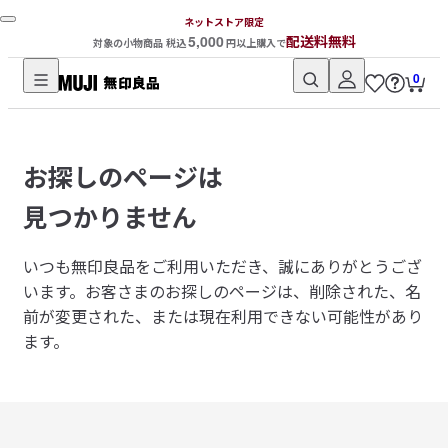
ネットストア限定
5,000
配送料無料
対象の小物商品 税込
円以上購入で
0
無
印
良
お探しのページは
品
ネ
見つかりません
ッ
ト
いつも無印良品をご利用いただき、誠にありがとうござ
ス
います。
お客さまのお探しのページは、削除された、名
ト
前が変更された、または現在利用できない可能性があり
ア
ます。