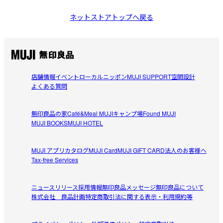
ネットストアトップへ戻る
店舗情報
イベント
ローカルニッポン
MUJI SUPPORT
空間設計
よくある質問
無印良品の家
Café&Meal MUJI
キャンプ場
Found MUJI
MUJI BOOKS
MUJI HOTEL
MUJI アプリ
カタログ
MUJI Card
MUJI GIFT CARD
法人のお客様へ
Tax-free Services
ニュースリリース
採用情報
無印良品メッセージ
無印良品について
株式会社 良品計画
特定商取引法に関する表示・利用規約等