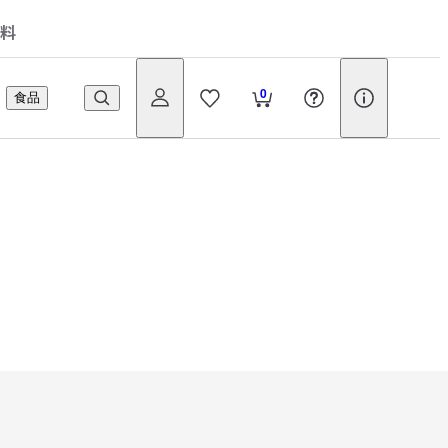
料
0
食品