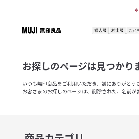
ネ
婦人服
紳士服
こど
無
印
良
品
お探しのページは
見つかり
ネ
ッ
ト
いつも無印良品をご利用いただき、誠にありがとう
ス
お客さまのお探しのページは、削除された、名前が
ト
ア
商品カテゴリ