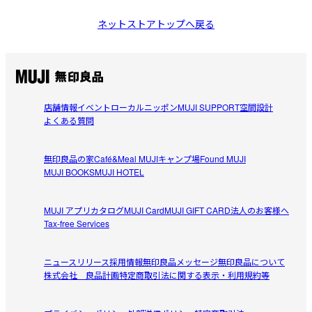
ネットストアトップへ戻る
店舗情報
イベント
ローカルニッポン
MUJI SUPPORT
空間設計
よくある質問
無印良品の家
Café&Meal MUJI
キャンプ場
Found MUJI
MUJI BOOKS
MUJI HOTEL
MUJI アプリ
カタログ
MUJI Card
MUJI GIFT CARD
法人のお客様へ
Tax-free Services
ニュースリリース
採用情報
無印良品メッセージ
無印良品について
株式会社 良品計画
特定商取引法に関する表示・利用規約等