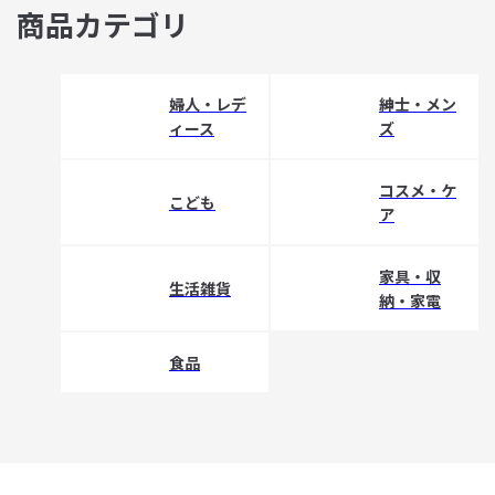
商品カテゴリ
婦人・レデ
紳士・メン
ィース
ズ
コスメ・ケ
こども
ア
家具・収
生活雑貨
納・家電
食品