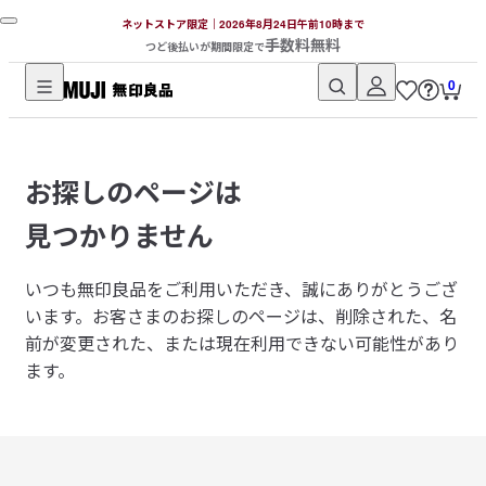
ネットストア限定｜2026年8月24日午前10時まで
手数料無料
つど後払いが期間限定で
0
無
印
良
お探しのページは
品
ネ
見つかりません
ッ
ト
いつも無印良品をご利用いただき、誠にありがとうござ
ス
います。
お客さまのお探しのページは、削除された、名
ト
前が変更された、または現在利用できない可能性があり
ア
ます。