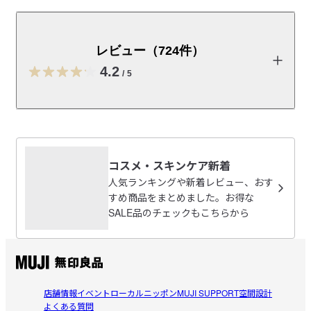
無印良品のシャンプー・コンディションナー・ボディソ
ープ等の詰替えパウチに取り付けて使えるノズルです。
レビュー（724件）
　※ご好評の為、再入荷通知後に、お品切れになることがござい
ます。ご了承くださいませ。　
4.2
/
5
・アルミＳ字フック・小
レビューを投稿する
詰替えパウチ用吊り下げノズルの液垂れについて
コスメ・スキンケア新着
エージェントP
人気ランキングや新着レビュー、おす
2026/08/08
受取手段
店舗受け取り可・コンビニ受け取り可
すめ商品をまとめました。お得な
SALE品のチェックもこちらから
便利！
片手でも簡単に使えて便利でした！他で買うよりもお手軽
参考になった（0人）
価格でありがたいです！
華ママ
店舗情報
イベント
ローカルニッポン
MUJI SUPPORT
空間設計
2026/08/08
よくある質問