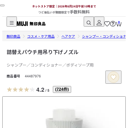
ネットストア限定｜2026年8月24日午前10時まで
手数料無料
つど後払いが期間限定で
0
無
無印良品
印
コスメ・ケア用品
ヘアケア
シャンプー・コンディショナ
良
品
詰替えパウチ用吊り下げノズル
ネ
シャンプー／コンディショナー／ボディソープ用
ッ
ト
商品番号
44487976
ス
ト
4.2
(
724
件)
/
5
ア