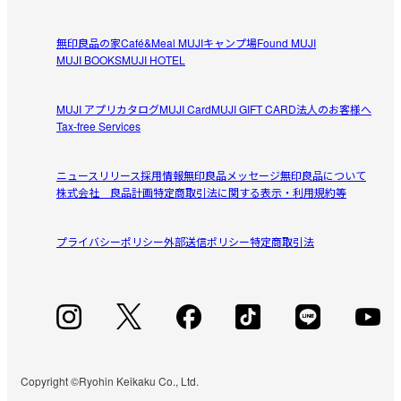
とにかく楽ちん、スタイリッシュ
無印良品の家
Café&Meal MUJI
キャンプ場
Found MUJI
YouTubeで見たのをきっかけに購入しました

MUJI BOOKS
MUJI HOTEL
参考になった（0人）
名も無き家事が1つ減る！
MUJI アプリ
カタログ
MUJI Card
MUJI GIFT CARD
法人のお客様へ
りんごばなな
Tax-free Services
2026/08/07
ニュースリリース
採用情報
無印良品メッセージ
無印良品について
容器を洗う手間からの解放
株式会社 良品計画
特定商取引法に関する表示・利用規約等
想像よりずっと便利で、最後まで使えるのがとてもいいで
参考になった（0人）
す。今まで詰め替え作業を苦に感じたことはなかったので
プライバシーポリシー
外部送信ポリシー
特定商取引法
すが、これを使ってみたら容器を洗う手間からの解放が想
像以上でした。これからも使い続けます。
すべてのレビューを見る
閉じる
Copyright ©Ryohin Keikaku Co., Ltd.