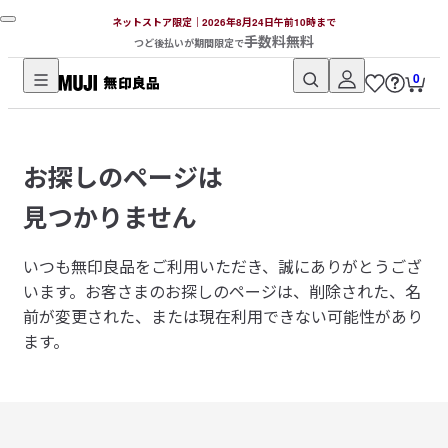
ネットストア限定｜2026年8月24日午前10時まで
手数料無料
つど後払いが期間限定で
0
無
印
良
お探しのページは
品
ネ
見つかりません
ッ
ト
いつも無印良品をご利用いただき、誠にありがとうござ
ス
います。
お客さまのお探しのページは、削除された、名
ト
前が変更された、または現在利用できない可能性があり
ア
ます。