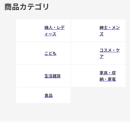
商品カテゴリ
婦人・レデ
紳士・メン
ィース
ズ
コスメ・ケ
こども
ア
家具・収
生活雑貨
納・家電
食品