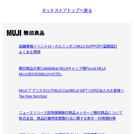
ネットストアトップへ戻る
店舗情報
イベント
ローカルニッポン
MUJI SUPPORT
空間設計
よくある質問
無印良品の家
Café&Meal MUJI
キャンプ場
Found MUJI
MUJI BOOKS
MUJI HOTEL
MUJI アプリ
カタログ
MUJI Card
MUJI GIFT CARD
法人のお客様へ
Tax-free Services
ニュースリリース
採用情報
無印良品メッセージ
無印良品について
株式会社 良品計画
特定商取引法に関する表示・利用規約等