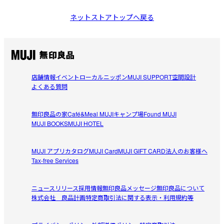
ネットストアトップへ戻る
店舗情報
イベント
ローカルニッポン
MUJI SUPPORT
空間設計
よくある質問
無印良品の家
Café&Meal MUJI
キャンプ場
Found MUJI
MUJI BOOKS
MUJI HOTEL
MUJI アプリ
カタログ
MUJI Card
MUJI GIFT CARD
法人のお客様へ
Tax-free Services
ニュースリリース
採用情報
無印良品メッセージ
無印良品について
株式会社 良品計画
特定商取引法に関する表示・利用規約等