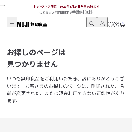
ネットストア限定｜2026年8月24日午前10時まで
手数料無料
つど後払いが期間限定で
0
無
印
良
お探しのページは
品
ネ
見つかりません
ッ
ト
いつも無印良品をご利用いただき、誠にありがとうござ
ス
います。
お客さまのお探しのページは、削除された、名
ト
前が変更された、または現在利用できない可能性があり
ア
ます。