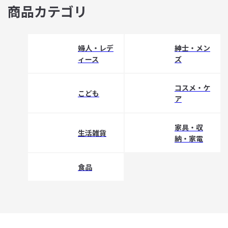
商品カテゴリ
婦人・レデ
紳士・メン
ィース
ズ
コスメ・ケ
こども
ア
家具・収
生活雑貨
納・家電
食品