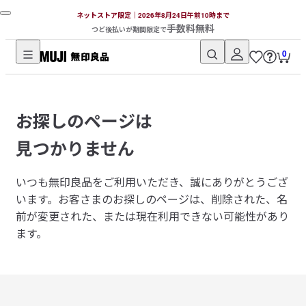
ネットストア限定｜2026年8月24日午前10時まで
手数料無料
つど後払いが期間限定で
0
無
印
良
お探しのページは
品
ネ
見つかりません
ッ
ト
いつも無印良品をご利用いただき、誠にありがとうござ
ス
います。
お客さまのお探しのページは、削除された、名
ト
前が変更された、または現在利用できない可能性があり
ア
ます。