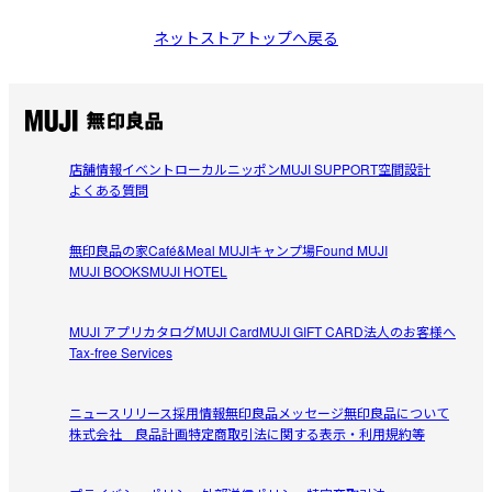
ネットストアトップへ戻る
店舗情報
イベント
ローカルニッポン
MUJI SUPPORT
空間設計
よくある質問
無印良品の家
Café&Meal MUJI
キャンプ場
Found MUJI
MUJI BOOKS
MUJI HOTEL
MUJI アプリ
カタログ
MUJI Card
MUJI GIFT CARD
法人のお客様へ
Tax-free Services
ニュースリリース
採用情報
無印良品メッセージ
無印良品について
株式会社 良品計画
特定商取引法に関する表示・利用規約等