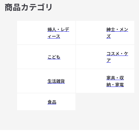
商品カテゴリ
婦人・レデ
紳士・メン
ィース
ズ
コスメ・ケ
こども
ア
家具・収
生活雑貨
納・家電
食品